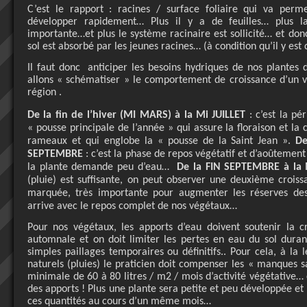
C’est le rapport : racines / surface foliaire qui va perm
développer rapidement… Plus il y a de feuilles… plus
importante…et plus le système racinaire est sollicité… et don
sol est absorbé par les jeunes racines… (à condition qu’il y est 
Il faut donc
anticiper les besoins hydriques de nos plantes 
allons « schématiser » le comportement de croissance d’un v
région .
De la fin de l’hiver (MI MARS) à la Mi JUILLET
: c’est la pé
« pousse principale de l’année » qui assure la floraison et la
rameaux et qui englobe la « pousse de la Saint Jean ».
De
SEPTEMBRE
: c’est la phase de repos végétatif et d’aoûtemen
la plante demande peu d’eau…
De la FIN SEPTEMBRE à l
(pluie) est suffisante, on peut observer une deuxième crois
marquée, très importante pour augmenter les réserves d
arrive avec le repos complet de nos végétaux…
Pour nos végétaux, les apports d’eau doivent soutenir la cr
automnale et on doit limiter les pertes en eau du sol durant
simples paillages temporaires ou définitifs.. Pour cela, à la 
naturels (pluies) le praticien doit compenser les « manques s
minimale de 60 à 80 litres / m2 / mois d’activité végétative… 
des apports ! Plus une plante sera petite et peu développée et 
ces quantités au cours d’un même mois…