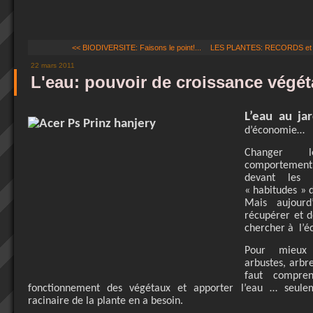
<< BIODIVERSITE: Faisons le point!...
LES PLANTES: RECORDS et 
22 mars 2011
L'eau: pouvoir de croissance végéta
L’eau au jar
d’économie…
Changer l
comportement 
devant les 
« habitudes » 
Mais aujour
récupérer et de
chercher à
l’é
Pour mieux 
arbustes, arbre
faut compren
fonctionnement des végétaux et apporter l’eau … seul
racinaire de la plante en a besoin.