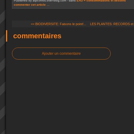
Published by atpv.infos.over-blog.com
-
dans
EAU = consommations et besoins
commenter cet article
…
<< BIODIVERSITE: Faisons le point!...
LES PLANTES: RECORDS et 
commentaires
Ajouter un commentaire