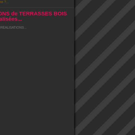
ns ?...
ONS de TERRASSES BOIS
lisées...
EALISATIONS...