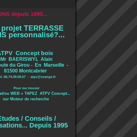
NS depuis 1995...
 projet TERRASSE
S personnalisé?...
ATPV Concept bois
Mr BAERISWYL Alain
ute du Girou - En Marseille -
81500 Montcabrier
el. 06.74.09.08.57 -
atpv@orange.fr
Pour me trouver
et/ou WEB = TAPEZ ATPV Concept...
sur Moteur de recherche
Etudes / Conseils /
sations... Depuis 1995