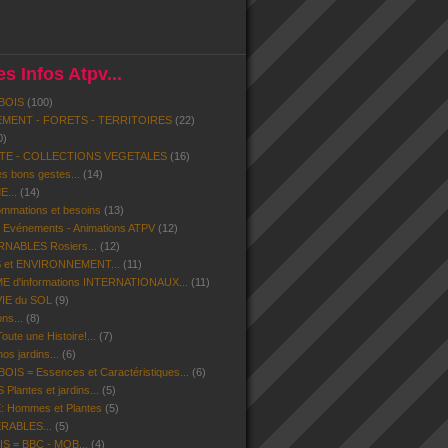
s Infos Atpv...
BOIS
(100)
MENT - FORETS - TERRITOIRES
(22)
0)
ITE - COLLECTIONS VEGETALES
(16)
s bons gestes...
(14)
...
(14)
mmations et besoins
(13)
- Evénements - Animations ATPV
(12)
ABLES Rosiers...
(12)
 et ENVIRONNEMENT...
(11)
d'informations INTERNATIONAUX...
(11)
VIE du SOL
(9)
ns...
(8)
ute une Histoire!...
(7)
os jardins...
(6)
IS = Essences et Caractéristiques...
(6)
lantes et jardins...
(5)
 Hommes et Plantes
(5)
ERABLES...
(5)
S = BBC - MOB...
(4)