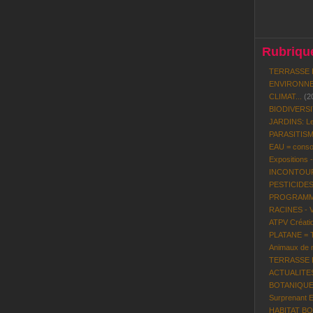
Rubrique
TERRASSE 
ENVIRONNE
CLIMAT...
(2
BIODIVERS
JARDINS: Le
PARASITISME
EAU = conso
Expositions 
INCONTOURN
PESTICIDES
PROGRAMME 
RACINES - 
ATPV Créatio
PLATANE = To
Animaux de n
TERRASSE BO
ACTUALITES P
BOTANIQUE:
Surprenant 
HABITAT BOI