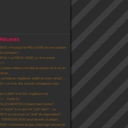
 Récents
IS = Pourquoi le PIEU VISSE est une solution
 économique?...
IS = Le PIEUX VISSE, a-t-il un avenir
» ?...
la surface foliaire sont bien le moteur de la vie de
limat!...
u sol était un régulateur oublié de notre climat?...
6 = Le mois des records climatiques nous
 CLIMAT et le SOL fragilisent nos
 ?... Partie 01
EUILLES MORTES n'étaient pas mortes?...
il "rester" à ce que l'on "sait" faire?... La
S est devenue un "outil" de négociation?...
 TERRASSE BOIS peut devenir un piège!...
IS = Comment ne pas s’interroger devant de