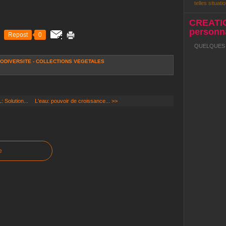
telles situatio
CREATI
personna
Repost
0
QUELQUES R
IODIVERSITE - COLLECTIONS VEGETALES
Solution...
L'eau: pouvoir de croissance... >>
e