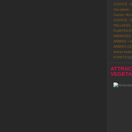
JUSTICE - 
Une plante -
Cactus: Mystè
JUSTICE - 
PAILLAGES..
PLANTES ET
PARASITES d
ARBRES = Mi
ARBRES CE
Arbres fruitie
FORETS
(1)
ATTRACT
VEGETAL