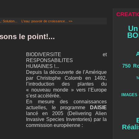
CREATIO
Solution...
L'eau: pouvoir de croissance... >>
Un
BOI
ons le point!...
BIODIVERSITE et
RESPONSABILITES
750 Ro
HUMAINES !...
Depuis la découverte de l’Amérique
par Christophe Colomb en 1492,
T
l’introduction des plantes du
« nouveau monde » vers l’Europe
IMAGES 
s’est accélérée.
En mesure des connaissances
actuelles, le programme
DAISIE
lancé en 2005 (Delivering Alien
Invasive Species Inventories) par la
commission européenne :
Réali