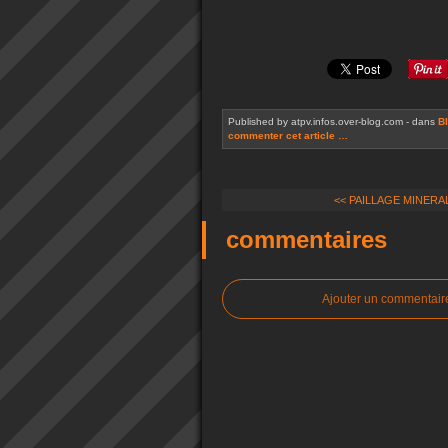
Published by atpv.infos.over-blog.com
-
dans
B
commenter cet article
…
<< PAILLAGE MINERAL: 
commentaires
Ajouter un commentair