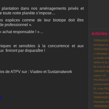
la plantation dans nos aménagements privés et
de toute notre planète s’impose…
es espèces comme de leur biotope doit être
e professionnel ».
« achat responsable ! »…
Articles
TERRASSE BO
technique et
iques et sensibles à la concurrence et aux
TERRASSE BO
eux
finiront par disparaître !
« climatique 
La feuille et 
l'arbre et du c
Et si la vie d
fos de ATPV sur : Viadeo et Sustainatwork
JANVIER 202
sauve t-il?...
POURQUOI le
constructions
Et, si les F
Pourquoi faut-
m
TERRASSE BOI
Pourquoi une
TERRASSE BO