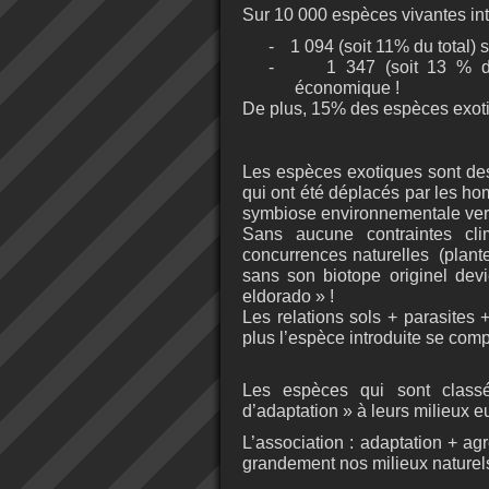
Sur 10 000 espèces vivantes intr
-
1 094 (soit 11% du total)
-
1 347 (soit 13 % d
économique !
De plus, 15% des espèces exotiq
Les espèces exotiques sont de
qui ont été déplacés par les hom
symbiose environnementale vers l
Sans aucune contraintes cli
concurrences naturelles
(plante
sans son biotope originel dev
eldorado » !
Les relations sols + parasites
plus l’espèce introduite se comp
Les espèces qui sont class
d’adaptation » à leurs milieux e
L’association : adaptation + ag
grandement nos milieux naturels e