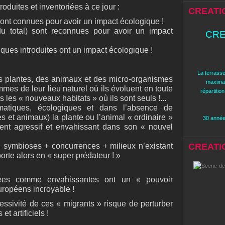
oduites et inventoriées à ce jour :
CREATI
 sont connues pour avoir un impact écologique !
u total) sont reconnues pour avoir un impact
CRE
ues introduites ont un impact écologique !
La terrasse
s plantes, des animaux et des micro-organismes
maximal
mes de leur lieu naturel où ils évoluent en toute
répartitio
es « nouveaux habitats » où ils sont seuls !...
matiques, écologiques et dans l’absence de
s et animaux) la plante ou l’animal « ordinaire »
30 années
ient agressif et envahissant dans son « nouvel
 + symbioses + concurrences + milieux n’existant
CREATION
orte alors en « super prédateur ! »
ées comme envahissantes ont un « pouvoir
uropéens incroyable !
ressivité de ces « migrants » risque de perturber
t artificiels !