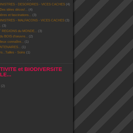
SINISTRES - DESORDRES - VICES CACHES
(4)
 Des idées décos!...
(4)
res et fascinations...
(3)
SINISTRES - MALFACONS - VICES CACHES
(3)
.
(3)
 REGIONS du MONDE...
(3)
u BOIS d'oeuvre...
(2)
eux connaître...
(1)
NTENAIRES...
(1)
rs...Tailles - Soins
(1)
IVITE et BIODIVERSITE
E...