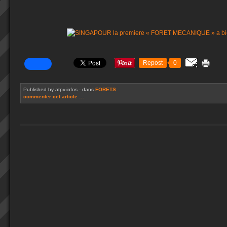
Repost
0
Published by atpv.infos
-
dans
FORETS
commenter cet article
…