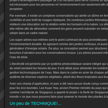
projet d’aménagement paysager de 250 hectares peut servir comme un aper
est nécessaire pour les personnes et l’environnement non seulement afin d
prospérer.
Par exemple, il existe un complexe conservatoire qui abrite un dôme en for
contrôlée et une forêt de nuages ​​répliquée. De nombreux jardins thématiqu
visiteurs une éducation sur la relation entre les humains et la nature. La vil
elle-même afin de démontrer comment les gens peuvent subsister en mél
urbain dans un cadre naturel.
Les super arbres eux-mêmes sont le point culminant de plus prometteuses i
l’environnement durable. Ils agissent comme des jardins verticaux, et aus
générateur d’énergie solaire. De plus, sa conception permet aux structures
bouches d’aération pour les conservatoires locaux. Les arbres peuvent même 
l’eau de pluie.
L’électricité est générée par un système photovoltaïque solaire intégré qui 
du soleil pendant les heures de jour. Il est utilisé pour alimenter les lumiè
gestion technologiques de l’eau. Mais dans le cadre en acier de chaque arb
système de diverses espèces végétales, allant des fleurs tropicales aux fo
Avec son champ d’application, le parc a été sans aucun doute conçu comm
pour les éco-touristes. Lee Kuan Yew, ancien Premier ministre du pays qui
comme l’architecte de Singapour, a appelé le projet « la fierté de Singapour
monde « ce que nous pouvons faire pour amener le monde des plantes à to
Un peu de TECHNIQUE!...