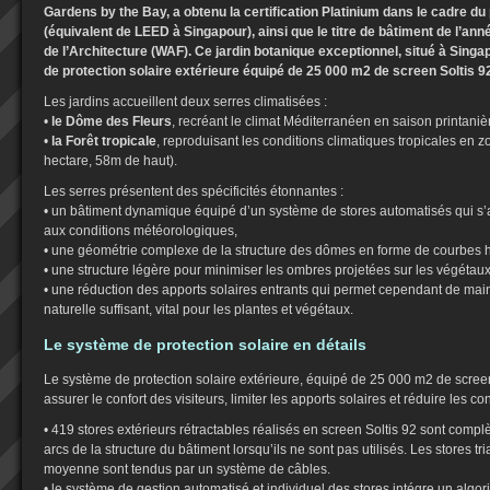
Gardens by the Bay, a obtenu la certification Platinium dans le cadre
(équivalent de LEED à Singapour), ainsi que le titre de bâtiment de l’an
de l’Architecture (WAF). Ce jardin botanique exceptionnel, situé à Sing
de protection solaire extérieure équipé de 25 000 m2 de screen Soltis 9
Les jardins accueillent deux serres climatisées :
•
le Dôme des Fleurs
, recréant le climat Méditerranéen en saison printaniè
•
la Forêt tropicale
, reproduisant les conditions climatiques tropicales en
hectare, 58m de haut).
Les serres présentent des spécificités étonnantes :
• un bâtiment dynamique équipé d’un système de stores automatisés qui s’a
aux conditions météorologiques,
• une géométrie complexe de la structure des dômes en forme de courbes 
• une structure légère pour minimiser les ombres projetées sur les végétaux 
• une réduction des apports solaires entrants qui permet cependant de mai
naturelle suffisant, vital pour les plantes et végétaux.
Le système de protection solaire en détails
Le système de protection solaire extérieure, équipé de 25 000 m2 de scree
assurer le confort des visiteurs, limiter les apports solaires et réduire les 
• 419 stores extérieurs rétractables réalisés en screen Soltis 92 sont comp
arcs de la structure du bâtiment lorsqu’ils ne sont pas utilisés. Les stores tr
moyenne sont tendus par un système de câbles.
• le système de gestion automatisé et individuel des stores intégre un algo