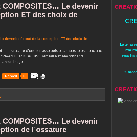
t COMPOSITES… Le devenir
CREATI
ption ET des choix de
CRE
La terrasse
maximal
t... La structure d’une terrasse bois et composite est donc une
répartitio
rtout VIVANTE et REACTIVE aux milieux environnants…
un assemblage...
30 années
Repost
0
CREATION
le
…
t COMPOSITES… Le devenir
ption de l’ossature