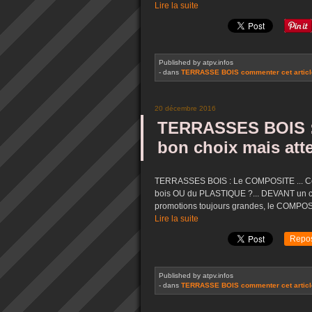
Lire la suite
Published by atpv.infos
-
dans
TERRASSE BOIS
commenter cet artic
20 décembre 2016
TERRASSES BOIS :
bon choix mais atte
TERRASSES BOIS : Le COMPOSITE ... Comm
bois OU du PLASTIQUE ?... DEVANT un choi
promotions toujours grandes, le COMPOSIT
Lire la suite
Repo
Published by atpv.infos
-
dans
TERRASSE BOIS
commenter cet artic