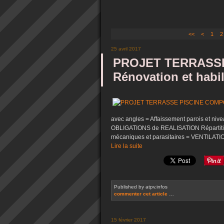
<<
<
1
2
25 avril 2017
PROJET TERRASSE
Rénovation et habi
avec angles = Affaissement parois et ni
OBLIGATIONS de REALISATION Répartition
mécaniques et parasitaires = VENTILATIO
Lire la suite
Published by atpv.infos
commenter cet article
…
15 février 2017