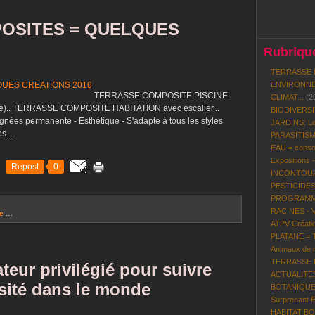
OSITES = QUELQUES
Rubrique
TERRASSE 
ENVIRONNE
TERRASSE COMPOSITE PISCINE
CLIMAT...
(2
ure).. TERRASSE COMPOSITE HABITATION avec escalier...
BIODIVERS
es permanente - Esthétique - S'adapte à tous les styles
JARDINS: Le
s...
PARASITISME
EAU = conso
Expositions 
Repost
0
INCONTOURN
PESTICIDES
PROGRAMME 
RACINES - 
le
…
ATPV Créatio
PLATANE = To
Animaux de n
TERRASSE BO
ateur privilégié pour suivre
ACTUALITES P
ersité dans le monde
BOTANIQUE:
Surprenant 
HABITAT BOI