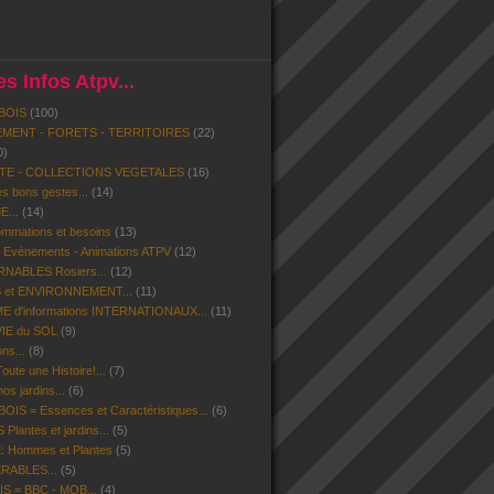
s Infos Atpv...
BOIS
(100)
MENT - FORETS - TERRITOIRES
(22)
0)
ITE - COLLECTIONS VEGETALES
(16)
s bons gestes...
(14)
...
(14)
mmations et besoins
(13)
- Evénements - Animations ATPV
(12)
ABLES Rosiers...
(12)
 et ENVIRONNEMENT...
(11)
d'informations INTERNATIONAUX...
(11)
VIE du SOL
(9)
ns...
(8)
ute une Histoire!...
(7)
os jardins...
(6)
IS = Essences et Caractéristiques...
(6)
lantes et jardins...
(5)
 Hommes et Plantes
(5)
ERABLES...
(5)
S = BBC - MOB...
(4)