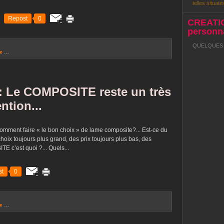
telles situatio
Repost
0
CREATI
personna
QUELQUES R
le
…
 Le COMPOSITE reste un très
ntion...
ent faire « le bon choix » de lame composite?... Est-ce du
x toujours plus grand, des prix toujours plus bas, des
E c’est quoi ?... Quels...
st
0
le
…