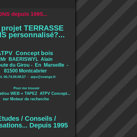
NS depuis 1995...
 projet TERRASSE
S personnalisé?...
ATPV Concept bois
Mr BAERISWYL Alain
ute du Girou - En Marseille -
81500 Montcabrier
el. 06.74.09.08.57 -
atpv@orange.fr
Pour me trouver
et/ou WEB = TAPEZ ATPV Concept...
sur Moteur de recherche
Etudes / Conseils /
sations... Depuis 1995