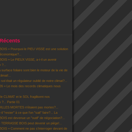
 Récents
IS = Pourquoi le PIEU VISSE est une solution
 économique?...
IS = Le PIEUX VISSE, a-t-il un avenir
» ?...
la surface foliaire sont bien le moteur de la vie de
limat!...
u sol était un régulateur oublié de notre climat?...
6 = Le mois des records climatiques nous
 CLIMAT et le SOL fragilisent nos
 ?... Partie 01
EUILLES MORTES n'étaient pas mortes?...
il "rester" à ce que l'on "sait" faire?... La
S est devenue un "outil" de négociation?...
 TERRASSE BOIS peut devenir un piège!...
IS = Comment ne pas s’interroger devant de