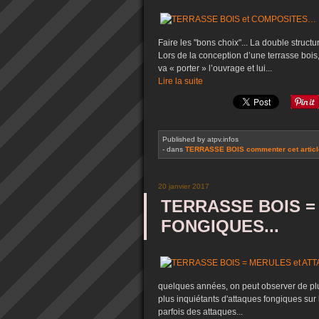
Faire les "bons choix"... La double str
Lors de la conception d’une terrasse bois, 
va « porter » l’ouvrage et lui...
Lire la suite
Published by atpv.infos
-
dans
TERRASSE BOIS
commenter cet artic
20 janvier 2017
TERRASSE BOIS =
FONGIQUES...
quelques années, on peut observer de pl
plus inquiétants d'attaques fongiques sur 
parfois des attaques...