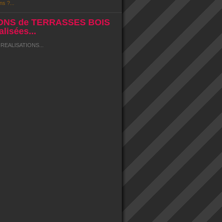
ns ?...
ONS de TERRASSES BOIS
lisées...
EALISATIONS...