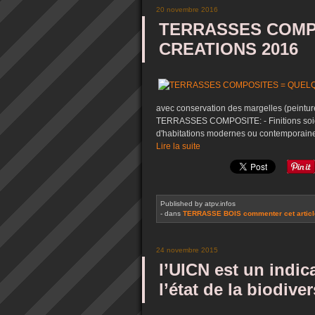
20 novembre 2016
TERRASSES COMP
CREATIONS 2016
avec conservation des margelles (peint
TERRASSES COMPOSITE: - Finitions soigné
d'habitations modernes ou contemporaine
Lire la suite
Published by atpv.infos
-
dans
TERRASSE BOIS
commenter cet artic
24 novembre 2015
l’UICN est un indic
l’état de la biodiv