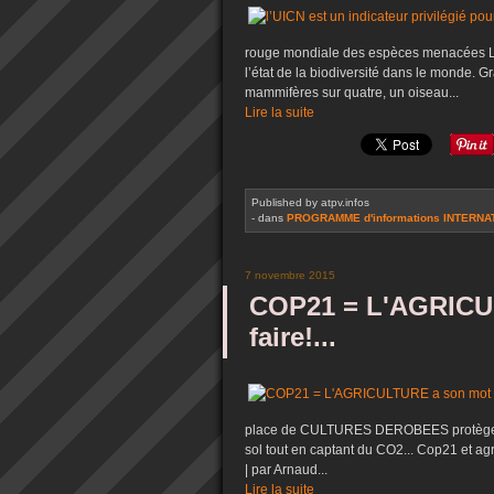
rouge mondiale des espèces menacées La L
l’état de la biodiversité dans le monde. G
mammifères sur quatre, un oiseau...
Lire la suite
Published by atpv.infos
-
dans
PROGRAMME d'informations INTERNAT
7 novembre 2015
COP21 = L'AGRICUL
faire!...
place de CULTURES DEROBEES protègent et 
sol tout en captant du CO2... Cop21 et ag
| par Arnaud...
Lire la suite