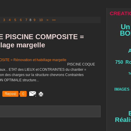
CREATIO
3
4
5
6
7
8
9
10
20
>
>>
Un
BOI
 PISCINE COMPOSITE =
llage margelle
750 Ro
PISCINE COQUE
veaux... ETAT des LIEUX et CONTRAINTES du chantier =
T
 des charges sur la structure chevrons Contraintes
N OPTIMALE structure...
IMAGES 
Repost
0
Réali