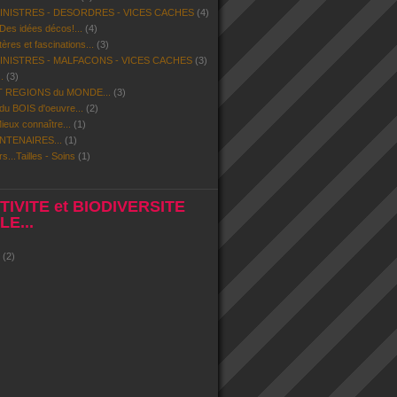
SINISTRES - DESORDRES - VICES CACHES
(4)
 Des idées décos!...
(4)
res et fascinations...
(3)
SINISTRES - MALFACONS - VICES CACHES
(3)
.
(3)
 REGIONS du MONDE...
(3)
u BOIS d'oeuvre...
(2)
eux connaître...
(1)
NTENAIRES...
(1)
rs...Tailles - Soins
(1)
IVITE et BIODIVERSITE
E...