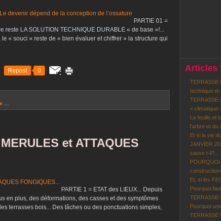
PARTIE 01 =
ucture reste LA SOLUTION TECHNIQUE DURABLE « de base »!...
le « souci » reste de « bien évaluer et chiffrer » la structure qui
Articles
Repost
0
TERRASSE BO
technique et
TERRASSE BO
le
…
« climatique 
La feuille et 
l'arbre et du c
Et si la vie d
 MERULES et ATTAQUES
JANVIER 202
sauve t-il?...
POURQUOI le
constructions
Et, si les F
Pourquoi faut-
PARTIE 1 = ETAT des LIEUX... Depuis
TERRASSE BOI
us en plus, des déformations, des casses et des symptômes
Pourquoi une
les terrasses bois... Des tâches ou des ponctuations simples,
TERRASSE BO