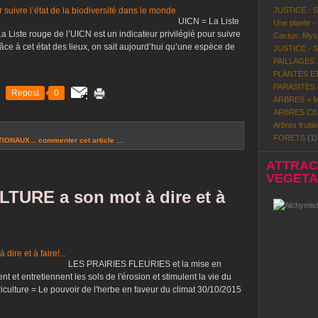
JUSTICE - 
UICN = La Liste
Une plante -
iste rouge de l’UICN est un indicateur privilégié pour suivre
Cactus: Mystè
râce à cet état des lieux, on sait aujourd’hui qu’une espèce de
JUSTICE - 
PAILLAGES..
PLANTES ET
PARASITES d
Repost
0
ARBRES = Mi
ARBRES CE
Arbres fruitie
FORETS
(1)
IONAUX...
commenter cet article
…
ATTRACT
VEGETAL
TURE a son mot à dire et à
LES PRAIRIES FLEURIES et la mise en
entretiennent les sols de l'érosion et stimulent la vie du
riculture = Le pouvoir de l'herbe en faveur du climat 30/10/2015