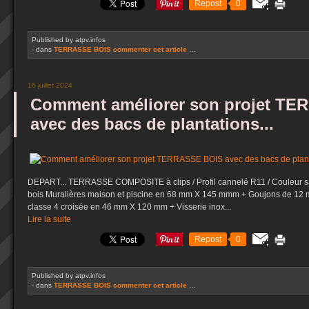
Repost
0
Published by atpv.infos
-
dans
TERRASSE BOIS
commenter cet article
…
16 juillet 2024
Comment améliorer son projet T
avec des bacs de plantations...
DEPART... TERRASSE COMPOSITE à clips / Profil cannelé R11 / Couleur sa
bois Muralières maison et piscine en 68 mm X 145 mmm + Goujons de 12
classe 4 croisée en 46 mm X 120 mm + Visserie inox...
Lire la suite
Repost
0
Published by atpv.infos
-
dans
TERRASSE BOIS
commenter cet article
…