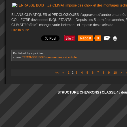
BILANS CLIMATIQUES et PEDOLOGIQUES s'aggravent d'année en année..
COLLECTIF deviennent INQUIETANTS!... Depuis ces 5 dernières années, 
CLIMAT "s'affole", change, varie fortement, et impose des excès de...
Lire la suite
Repost
0
Published by atpv.infos
-
dans
TERRASSE BOIS
commenter cet article
…
<<
<
1
2
3
4
5
6
7
8
9
10
20
>
STRUCTURE CHEVRONS / CLASSE 4 / doub