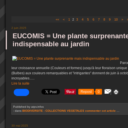
<<
<
1
2
3
4
5
6
7
8
9
10
20
>
2 juin 2025
EUCOMIS = Une plante surprenant
indispensable au jardin
Parc
leur croissance annuelle (Couleurs et formes) jusqu'à leur floraison unique 
(Bulbes) aux couleurs remarquables et "intrigantes" donnent de juin à octo
incroyables......
Lire la suite
Repost
0
Published by atpv.infos
-
dans
BIODIVERSITE - COLLECTIONS VEGETALES
commenter cet article
…
30 mai 2025