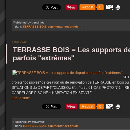
Repost
0
Published by atpv.infos
-
dans
TERRASSE BOIS
commenter cet article
…
7 mai 2025
TERRASSE BOIS = Les supports de
parfois "extrêmes"
SITU
projets "possibles" de création ou de rénovation de TERRASSE en bois ou 
SITUATIONS de DEPART "CLASSIQUE"... Partie 01 CAS PHOTO N°1 =
CARRELAGE PISCINE + HABITATION EXISTANTE...
Lire la suite
Repost
0
Published by atpv.infos
-
dans
TERRASSE BOIS
commenter cet article
…