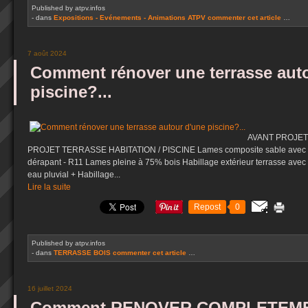
Published by atpv.infos
-
dans
Expositions - Evénements - Animations ATPV
commenter cet article
…
7 août 2024
Comment rénover une terrasse aut
piscine?...
AVANT PROJET..
PROJET TERRASSE HABITATION / PISCINE Lames composite sable avec clips
dérapant - R11 Lames pleine à 75% bois Habillage extérieur terrasse av
eau pluvial + Habillage...
Lire la suite
Repost
0
Published by atpv.infos
-
dans
TERRASSE BOIS
commenter cet article
…
16 juillet 2024
Comment RENOVER COMPLETEME