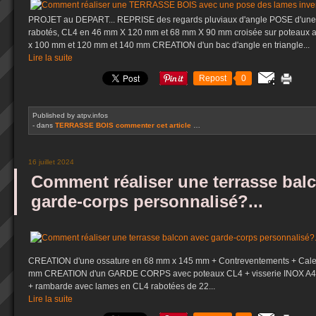
PROJET au DEPART... REPRISE des regards pluviaux d'angle POSE d'une o
rabotés, CL4 en 46 mm X 120 mm et 68 mm X 90 mm croisée sur poteaux a
x 100 mm et 120 mm et 140 mm CREATION d'un bac d'angle en triangle...
Lire la suite
Repost
0
Published by atpv.infos
-
dans
TERRASSE BOIS
commenter cet article
…
16 juillet 2024
Comment réaliser une terrasse bal
garde-corps personnalisé?...
CREATION d'une ossature en 68 mm x 145 mm + Contreventements + Cale
mm CREATION d'un GARDE CORPS avec poteaux CL4 + visserie INOX A4 vi
+ rambarde avec lames en CL4 rabotées de 22...
Lire la suite