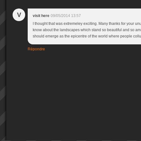
V
visit here
09/05/2014 13:57
I thought that was extremeley exciting. Many thanks for your unus
know about the landscapes which stand so beautiful and so a
should emerge as the epicentre of the world where people coll
Répondre