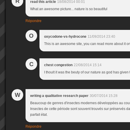
R
read this article
18/08/2014 00:01
What an awesome picture... nature is so beautiful
Répondre
O
oxycodone-vs-hydrocone
11/09/2014 23:40
This is an awesome site, you can read more about it o
C
chest congestion
22/08/2014 15:14
I thoult it was the beuty of our nature as god has given
W
writing a qualitative research paper
30/07/2014 15:28
Beaucoup de genres d'insectes modernes développées au cou
Insectes de cette période sont souvent trouvés sur préservés d
parfait état.
Répondre