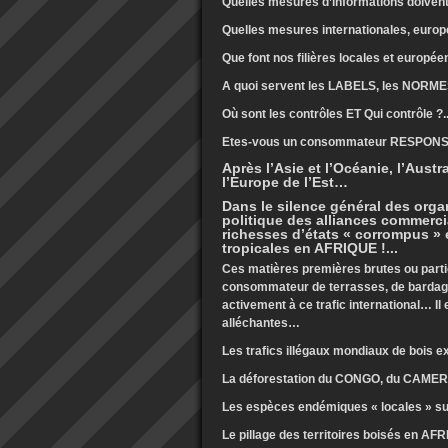
Quelles mesures d’informations doivent 
Quelles mesures internationales, europé
Que font nos filières locales et européen
A quoi servent les LABELS, les NORMES,
Où sont les contrôles ET Qui contrôle ?..
Etes-vous un consommateur RESPONSAB
Après l’Asie et l’Océanie, l’Austr
l’Europe de l’Est…
Dans le silence général des orga
politique des alliances commercia
richesses d’états « corrompus » 
tropicales en AFRIQUE !...
Ces matières premières brutes ou parti
consommateur de terrasses, de bardages
activement à ce trafic international… Il e
alléchantes…
Les trafics illégaux mondiaux de bois 
La déforestation du CONGO, du CAME
Les espèces endémiques « locales » su
Le pillage des territoires boisés en AF