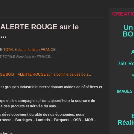
CREATIO
ALERTE ROUGE sur le
Un
BOI
..
TOTALE d'une forêt en FRANCE...
750 Ro
T
et groupes industriels internationaux avides de bénéfices et
IMAGES 
ps et des campagnes, il est aujourd’hui « la source » de
s des produits et dérivés du bois…
et du développement durable de nos économies, nous
errasse – Bardages – Lambris – Parquets – OSB – MOB –
Réali
de forêts…