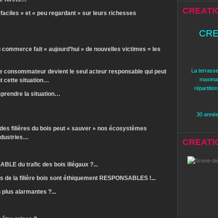
CREATI
faciles » et « peu regardant » sur leurs richesses
CRE
u commerce fait « aujourd’hui » de nouvelles victimes = les
La terrasse
le consommateur devient le seul acteur responsable qui peut
maximal
 cette situation…
répartitio
prendre la situation…
30 années
t des filières du bois peut « sauver » nos écosystèmes
industries…
CREATION
LE du trafic des bois illégaux ?...
urs de la filière bois sont éthiquement RESPONSABLES !...
n plus alarmantes ?...