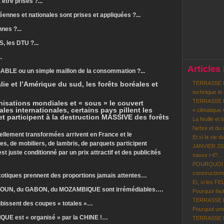
être prises ?...
ennes et nationales sont prises et appliquées ?...
nes ?...
 les DTU ?...
.
Articles
LE ou un simple maillon de la consommation ?...
alie et l’Amérique du sud, les forêts boréales et
TERRASSE BO
technique et
TERRASSE BO
nisations mondiales et « sous » le couvert
les internationales, certains pays pillent les
« climatique 
et participent à la destruction MASSIVE des forêts
La feuille et 
l'arbre et du c
ellement transformées arrivent en France et le
Et si la vie d
, de mobiliers, de lambris, de parquets participent
JANVIER 202
st juste conditionné par un prix attractif et des publicités
sauve t-il?...
POURQUOI le
constructions
exotiques prennent des proportions jamais attentes…
Et, si les F
ROUN, du GABON, du MOZAMBIQUE sont irrémédiables….
Pourquoi faut-
TERRASSE BOI
bissent des coupes « totales »…
Pourquoi une
RIQUE est « organisé » par la CHINE !…
TERRASSE BO