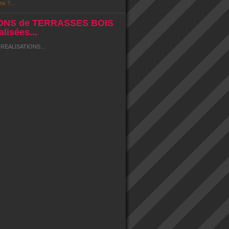
ns ?...
ONS de TERRASSES BOIS
lisées...
EALISATIONS...