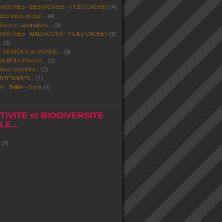
SINISTRES - DESORDRES - VICES CACHES
(4)
 Des idées décos!...
(4)
res et fascinations...
(3)
SINISTRES - MALFACONS - VICES CACHES
(3)
.
(3)
 REGIONS du MONDE...
(3)
u BOIS d'oeuvre...
(2)
eux connaître...
(1)
NTENAIRES...
(1)
rs...Tailles - Soins
(1)
IVITE et BIODIVERSITE
E...