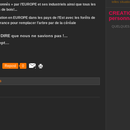
telles situatio
ionnés » par l’EUROPE et ses industriels ainsi que tous les
de bois!...
CREATI
personna
ation en EUROPE dans les pays de l’Est avec les forêts de
rance pour remplacer l’arbre par de la céréale
QUELQUES R
S DIRE que nous ne savions pas !...
ept…
Repost
0
S