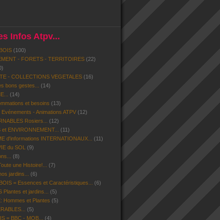
s Infos Atpv...
BOIS
(100)
MENT - FORETS - TERRITOIRES
(22)
0)
ITE - COLLECTIONS VEGETALES
(16)
s bons gestes...
(14)
...
(14)
mmations et besoins
(13)
- Evénements - Animations ATPV
(12)
ABLES Rosiers...
(12)
 et ENVIRONNEMENT...
(11)
d'informations INTERNATIONAUX...
(11)
VIE du SOL
(9)
ns...
(8)
ute une Histoire!...
(7)
os jardins...
(6)
IS = Essences et Caractéristiques...
(6)
lantes et jardins...
(5)
 Hommes et Plantes
(5)
ERABLES...
(5)
S = BBC - MOB...
(4)