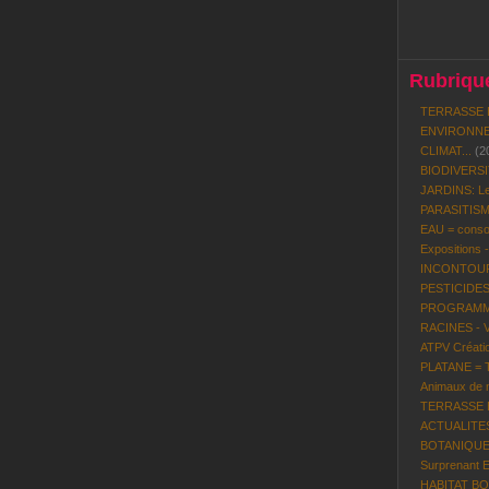
Rubrique
TERRASSE 
ENVIRONNE
CLIMAT...
(2
BIODIVERS
JARDINS: Le
PARASITISME
EAU = conso
Expositions 
INCONTOURN
PESTICIDES
PROGRAMME 
RACINES - 
ATPV Créatio
PLATANE = To
Animaux de n
TERRASSE BO
ACTUALITES P
BOTANIQUE:
Surprenant 
HABITAT BOI