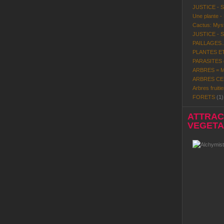
JUSTICE - 
Une plante -
Cactus: Mystè
JUSTICE - 
PAILLAGES..
PLANTES ET
PARASITES d
ARBRES = Mi
ARBRES CE
Arbres fruitie
FORETS
(1)
ATTRACT
VEGETAL