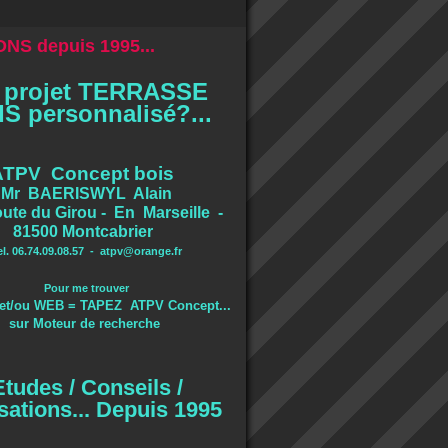
NS depuis 1995...
 projet TERRASSE
S personnalisé?...
ATPV Concept bois
Mr BAERISWYL Alain
ute du Girou - En Marseille -
81500 Montcabrier
el. 06.74.09.08.57 -
atpv@orange.fr
Pour me trouver
et/ou WEB = TAPEZ ATPV Concept...
sur Moteur de recherche
Etudes / Conseils /
sations... Depuis 1995