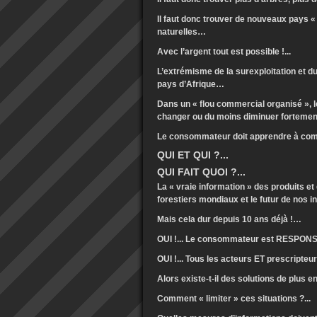
Il faut donc trouver de nouveaux pays « 
naturelles…
Avec l’argent tout est possible !...
L’extrémisme de la surexploitation et d
pays d’Afrique…
Dans un « flou commercial organisé », 
changer ou du moins diminuer fortement
Le consommateur doit apprendre à com
QUI ET QUI ?...
QUI FAIT QUOI ?...
La « vraie information » des produits e
forestiers mondiaux et le futur de nos 
Mais cela dur depuis 10 ans déjà !…
OUI !... Le consommateur est RESPONSAB
OUI !... Tous les acteurs ET prescripte
Alors existe-t-il des solutions de plus e
Comment « limiter » ces situations ?...