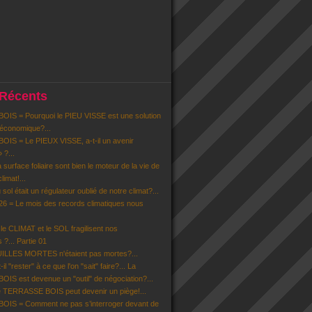
 Récents
IS = Pourquoi le PIEU VISSE est une solution
 économique?...
IS = Le PIEUX VISSE, a-t-il un avenir
» ?...
la surface foliaire sont bien le moteur de la vie de
limat!...
u sol était un régulateur oublié de notre climat?...
6 = Le mois des records climatiques nous
 CLIMAT et le SOL fragilisent nos
 ?... Partie 01
EUILLES MORTES n'étaient pas mortes?...
il "rester" à ce que l'on "sait" faire?... La
S est devenue un "outil" de négociation?...
 TERRASSE BOIS peut devenir un piège!...
IS = Comment ne pas s’interroger devant de