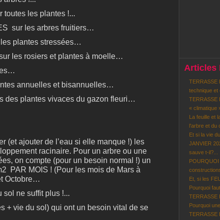
toutes les plantes !...
TES
sur les arbres fruitiers…
les plantes stressées…
ur les rosiers et plantes à moelle…
Articles
ênes…
TERRASSE BO
ntes annuelles et bisannuelles…
technique et
s des plantes vivaces du gazon fleuri…
TERRASSE BO
« climatique 
La feuille et 
l'arbre et du c
Et si la vie d
er (et ajouter de l’eau si elle manque !) les
JANVIER 202
eloppement racinaire. Pour un arbre ou une
sauve t-il?...
ées, on compte (pour un besoin normal !) un
POURQUOI le
m2 PAR MOIS ! (Pour les mois de Mars à
constructions
 et Octobre…
Et, si les F
Pourquoi faut-
ol ne suffit plus !...
TERRASSE BOI
Pourquoi une
s + vie du sol) qui ont un besoin vital de se
TERRASSE BO