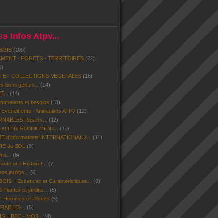
s Infos Atpv...
BOIS
(100)
MENT - FORETS - TERRITOIRES
(22)
0)
ITE - COLLECTIONS VEGETALES
(16)
s bons gestes...
(14)
...
(14)
mmations et besoins
(13)
- Evénements - Animations ATPV
(12)
ABLES Rosiers...
(12)
 et ENVIRONNEMENT...
(11)
d'informations INTERNATIONAUX...
(11)
VIE du SOL
(9)
ns...
(8)
ute une Histoire!...
(7)
os jardins...
(6)
IS = Essences et Caractéristiques...
(6)
lantes et jardins...
(5)
 Hommes et Plantes
(5)
ERABLES...
(5)
S = BBC - MOB...
(4)