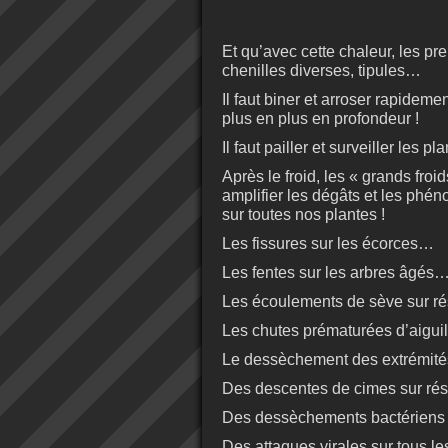
Et qu’avec cette chaleur, les pr
chenilles diverses, tipules…
Il faut biner et arroser rapidemen
plus en plus en profondeur !
Il faut pailler et surveiller les 
Après le froid, les « grands froi
amplifier les dégâts et les phé
sur toutes nos plantes !
Les fissures sur les écorces…
Les fentes sur les arbres âgés
Les écoulements de sève sur r
Les chutes prématurées d’aigui
Le dessèchement des extrémit
Des descentes de cimes sur r
Des dessèchements bactériens l
Des attaques virales sur tous les 