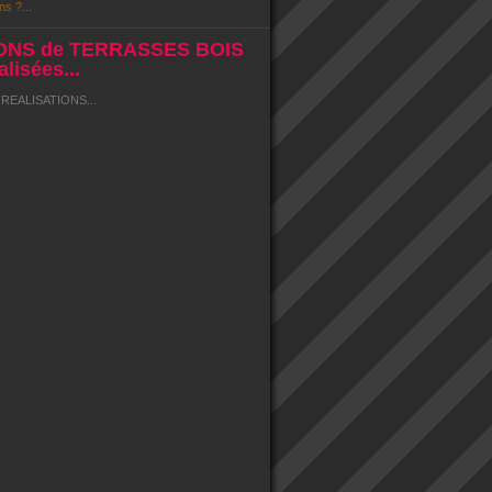
ns ?...
ONS de TERRASSES BOIS
lisées...
EALISATIONS...