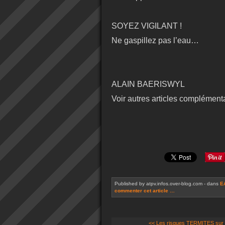
SOYEZ VIGILANT !
Ne gaspillez pas l’eau…
ALAIN BAERISWYL
Voir autres articles complémen
Published by atpv.infos.over-blog.com
-
dans
E
commenter cet article
…
<< Les risques TERMITES sur 