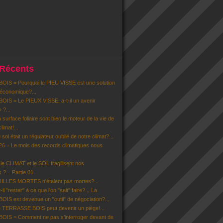
 Récents
IS = Pourquoi le PIEU VISSE est une solution
 économique?...
IS = Le PIEUX VISSE, a-t-il un avenir
» ?...
la surface foliaire sont bien le moteur de la vie de
limat!...
u sol était un régulateur oublié de notre climat?...
6 = Le mois des records climatiques nous
 CLIMAT et le SOL fragilisent nos
 ?... Partie 01
EUILLES MORTES n'étaient pas mortes?...
il "rester" à ce que l'on "sait" faire?... La
S est devenue un "outil" de négociation?...
 TERRASSE BOIS peut devenir un piège!...
IS = Comment ne pas s’interroger devant de