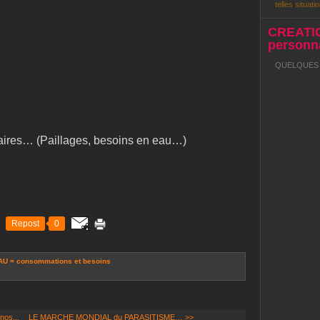
telles situatio
CREATI
personna
QUELQUES R
taires… (Paillages, besoins en eau…)
Repost
0
AU = consommations et besoins
nos...
LE MARCHE MONDIAL du PARASITISME… >>