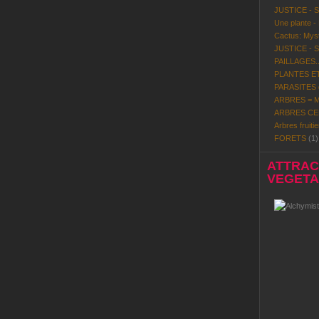
JUSTICE - 
Une plante -
Cactus: Mystè
JUSTICE - 
PAILLAGES..
PLANTES ET
PARASITES d
ARBRES = Mi
ARBRES CE
Arbres fruitie
FORETS
(1)
ATTRACT
VEGETAL