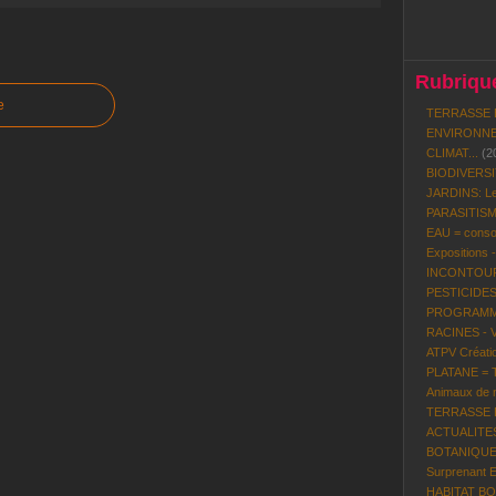
Rubrique
e
TERRASSE 
ENVIRONNE
CLIMAT...
(2
BIODIVERS
JARDINS: Le
PARASITISME
EAU = conso
Expositions 
INCONTOURN
PESTICIDES
PROGRAMME 
RACINES - 
ATPV Créatio
PLATANE = To
Animaux de n
TERRASSE BO
ACTUALITES P
BOTANIQUE:
Surprenant 
HABITAT BOI