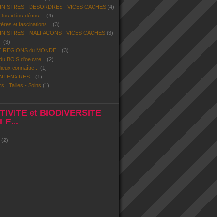
SINISTRES - DESORDRES - VICES CACHES
(4)
 Des idées décos!...
(4)
res et fascinations...
(3)
SINISTRES - MALFACONS - VICES CACHES
(3)
.
(3)
 REGIONS du MONDE...
(3)
u BOIS d'oeuvre...
(2)
eux connaître...
(1)
NTENAIRES...
(1)
rs...Tailles - Soins
(1)
IVITE et BIODIVERSITE
E...