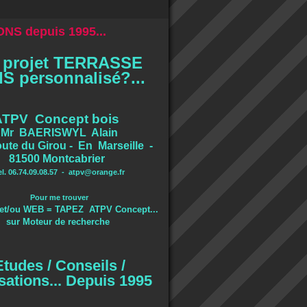
NS depuis 1995...
 projet TERRASSE
S personnalisé?...
ATPV Concept bois
Mr BAERISWYL Alain
ute du Girou - En Marseille -
81500 Montcabrier
el. 06.74.09.08.57 -
atpv@orange.fr
Pour me trouver
et/ou WEB = TAPEZ ATPV Concept...
sur Moteur de recherche
Etudes / Conseils /
sations... Depuis 1995