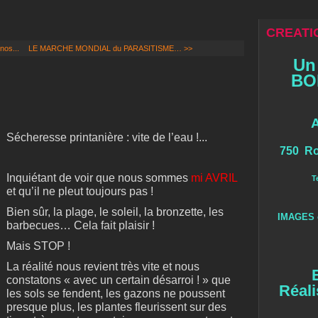
CREATIO
nos...
LE MARCHE MONDIAL du PARASITISME… >>
Un
BOI
Sécheresse printanière : vite de l’eau !...
750 Ro
Inquiétant de voir que nous sommes
mi AVRIL
T
et qu’il ne pleut toujours pas !
Bien sûr, la plage, le soleil, la bronzette, les
IMAGES 
barbecues… Cela fait plaisir !
Mais STOP !
La réalité nous revient très vite et nous
constatons « avec un certain désarroi ! » que
Réali
les sols se fendent, les gazons ne poussent
presque plus, les plantes fleurissent sur des