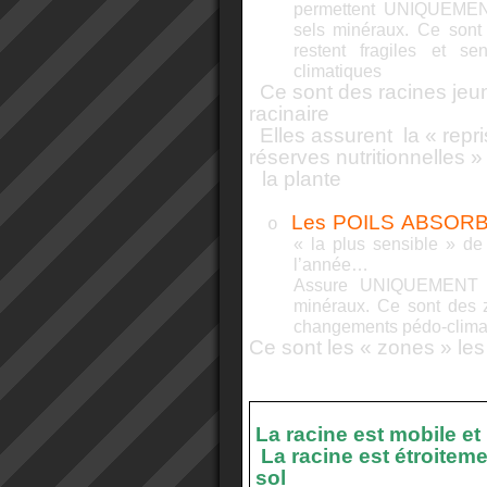
permettent UNIQUEMENT
sels minéraux. Ce sont
restent fragiles et s
climatiques
Ce sont des racines jeu
racinaire
Elles assurent
la « repr
réserves nutritionnelles »
la plante
Les POILS ABSOR
o
« la plus sensible » de 
l’année…
Assure UNIQUEMENT l’
minéraux. Ce sont des
changements pédo-clima
Ce sont les « zones » le
La racine est mobile et
La racine est étroitemen
sol