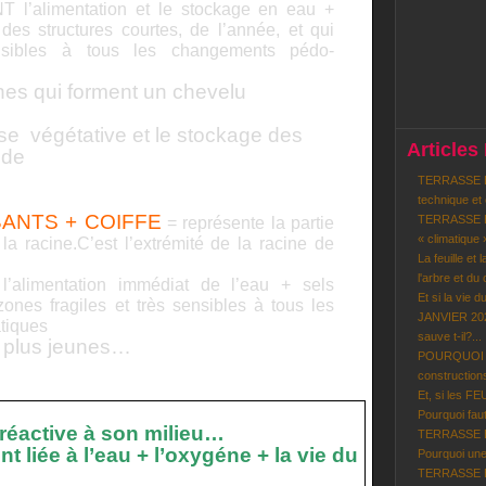
 l’alimentation et le stockage en eau +
 des
structures courtes, de l’année, et qui
ensibles à tous les changements pédo-
nes qui forment un chevelu
ise
végétative et le stockage des
Articles
 de
TERRASSE BO
technique et
BANTS + COIFFE
TERRASSE BO
= représente la partie
« climatique 
la racine.C’est l’extrémité de la racine de
La feuille et 
l'arbre et du c
alimentation immédiat de l’eau + sels
Et si la vie d
zones fragiles et très sensibles à tous les
JANVIER 202
tiques
sauve t-il?...
s plus jeunes…
POURQUOI le
constructions
Et, si les F
Pourquoi faut-
 réactive à son milieu…
TERRASSE BOI
t liée à l’eau + l’oxygéne + la vie du
Pourquoi une
TERRASSE BO