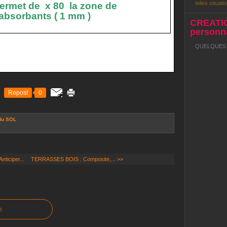
telles situatio
ermet de
x 80
la zone de
 absorbants ( 1 mm )
CREATI
personna
QUELQUES R
Repost
0
du SOL
ticiper...
TERRASSES BOIS : Composite,... >>
e