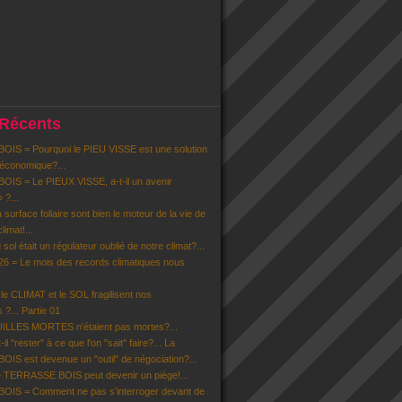
 Récents
IS = Pourquoi le PIEU VISSE est une solution
 économique?...
IS = Le PIEUX VISSE, a-t-il un avenir
» ?...
la surface foliaire sont bien le moteur de la vie de
limat!...
u sol était un régulateur oublié de notre climat?...
6 = Le mois des records climatiques nous
 CLIMAT et le SOL fragilisent nos
 ?... Partie 01
EUILLES MORTES n'étaient pas mortes?...
il "rester" à ce que l'on "sait" faire?... La
S est devenue un "outil" de négociation?...
 TERRASSE BOIS peut devenir un piège!...
IS = Comment ne pas s’interroger devant de