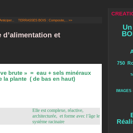
CREATIO
ticiper...
TERRASSES BOIS : Composite,... >>
Un
BOI
 d’alimentation et
750 Ro
éve brute »
=
eau + sels minéraux
T
e la plante
( de bas en haut)
IMAGES 
Elle est complexe, réactive,
architecturée,
et forme avec l’âge le
Réali
système racinaire