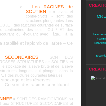
CREATI
Les RACINES de
o
SOUTIEN
= « pivots et
CRE
contre-pivots » sont des
structures plongeantes
dans
 OU /ET des
stuctures courantes de surface
rs centimétres des sols
OU / ET des
rcourant ou évoluant avec l’âge… à la
La terrasse
maximal
 stabilité et l’aplomb de l’arbre – Ce
répartitio
30 années
S SECONDAIRES
= SONT DES
GROSSES STRUCTURES de SOUTIEN et
t le stockage de la séve brute et de la séve
CREATION
structures longues, qui plongent
dans la
 /ET des
stuctures courantes latérales
 stockage et les réserves
e – Ce sont des racines constituant
ANNEE
= SONT DES RAMIFICATIONS ou
 aux STRUCTURES SECONDAIRES et