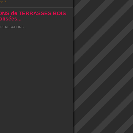
ns ?...
ONS de TERRASSES BOIS
lisées...
EALISATIONS...