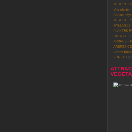
JUSTICE - 
Une plante -
Cactus: Mystè
JUSTICE - 
PAILLAGES..
PLANTES ET
PARASITES d
ARBRES = Mi
ARBRES CE
Arbres fruitie
FORETS
(1)
ATTRACT
VEGETAL