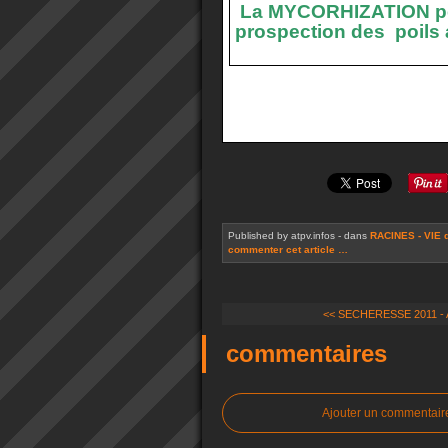
La MYCORHIZATION p
prospection des
poils
Published by atpv.infos
-
dans
RACINES - VIE 
commenter cet article
…
<< SECHERESSE 2011 - An
commentaires
Ajouter un commentair