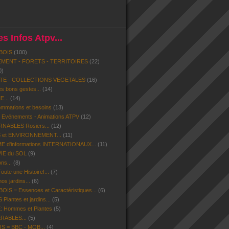
s Infos Atpv...
BOIS
(100)
MENT - FORETS - TERRITOIRES
(22)
0)
ITE - COLLECTIONS VEGETALES
(16)
s bons gestes...
(14)
...
(14)
mmations et besoins
(13)
- Evénements - Animations ATPV
(12)
ABLES Rosiers...
(12)
 et ENVIRONNEMENT...
(11)
d'informations INTERNATIONAUX...
(11)
VIE du SOL
(9)
ns...
(8)
ute une Histoire!...
(7)
os jardins...
(6)
IS = Essences et Caractéristiques...
(6)
lantes et jardins...
(5)
 Hommes et Plantes
(5)
ERABLES...
(5)
S = BBC - MOB...
(4)