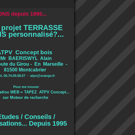
NS depuis 1995...
 projet TERRASSE
S personnalisé?...
ATPV Concept bois
Mr BAERISWYL Alain
ute du Girou - En Marseille -
81500 Montcabrier
el. 06.74.09.08.57 -
atpv@orange.fr
Pour me trouver
et/ou WEB = TAPEZ ATPV Concept...
sur Moteur de recherche
Etudes / Conseils /
sations... Depuis 1995