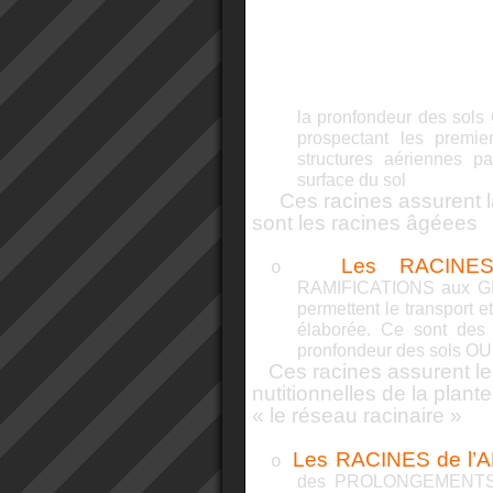
la pronfondeur des sols
prospectant les premie
structures aériennes
pa
surface du sol
Ces racines assurent la
sont les racines âgéees
Les RACINE
o
RAMIFICATIONS aux 
permettent le transport e
élaborée. Ce sont des
pronfondeur des sols OU
Ces racines assurent le
nutitionnelles de la plant
« le réseau racinaire »
Les RACINES de l’
o
des PROLONGEMENTS