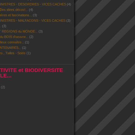
SINISTRES - DESORDRES - VICES CACHES
(4)
 Des idées décos!...
(4)
res et fascinations...
(3)
SINISTRES - MALFACONS - VICES CACHES
(3)
.
(3)
 REGIONS du MONDE...
(3)
u BOIS d'oeuvre...
(2)
eux connaître...
(1)
NTENAIRES...
(1)
rs...Tailles - Soins
(1)
IVITE et BIODIVERSITE
E...