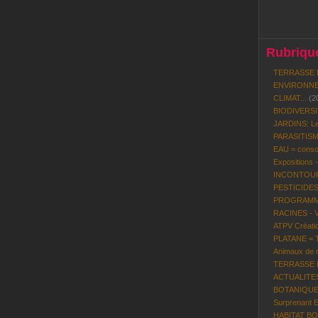
Rubrique
TERRASSE 
ENVIRONNE
CLIMAT...
(2
BIODIVERS
JARDINS: Le
PARASITISME
EAU = conso
Expositions 
INCONTOURN
PESTICIDES
PROGRAMME 
RACINES - 
ATPV Créatio
PLATANE = To
Animaux de n
TERRASSE BO
ACTUALITES P
BOTANIQUE:
Surprenant 
HABITAT BOI