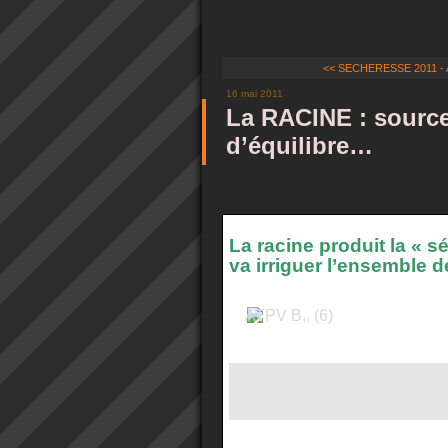
<< SECHERESSE 2011 - An
16 mai 2011
La RACINE : source
d’équilibre…
La racine produit la « s
va irriguer l’ensemble d