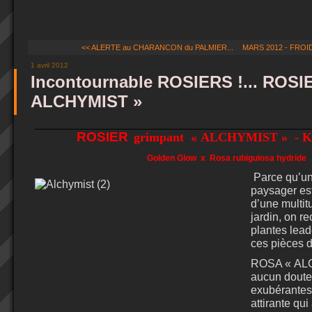
<< ALERTE au CHARANCON du PALMIER...
MARS 2012 - FROID
1 avril 2012
Incontournable ROSIERS !... ROSI
ALCHYMIST »
ROSIER
grimpant
« ALCHYMIST »
- K
Golden Glow
x
Rosa rubiguiosa hydride
Parce qu’u
paysager es
d’une multi
jardin, on r
plantes lea
ces pièces de
ROSA « AL
aucun doute
exubérantes,
attirante qui 