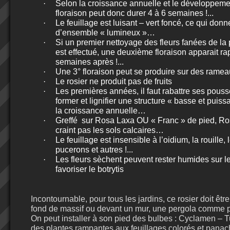
·
Selon la croissance annuelle et le développemen
floraison peut donc durer 4 à 6 semaines !...
·
Le feuillage est luisant – vert foncé, ce qui don
d’ensemble « lumineux »…
·
Si un premier nettoyage des fleurs fanées de la 
est effectué, une deuxième floraison apparait r
semaines après !...
·
Une 3° floraison peut se produire sur des rame
·
Le rosier ne produit pas de fruits
·
Les premières années, il faut rabattre ses pous
former et lignifier une structure « basse et puissa
la croissance annuelle…
·
Greffé
sur Rosa Laxa OU « Franc » de pied, Ro
craint pas les sols calcaires…
·
Le feuillage est insensible à l’oidium, la rouille,
pucerons et autres !...
·
Les fleurs sèchent peuvent rester humides sur l
favoriser le botrytis
Incontournable, pour tous les jardins, ce rosier doit êtr
fond de massif ou devant un mur, une pergola comme pla
On peut installer à son pied des bulbes : Cyclamen – T
des plantes rampantes aux feuillages colorés et pana