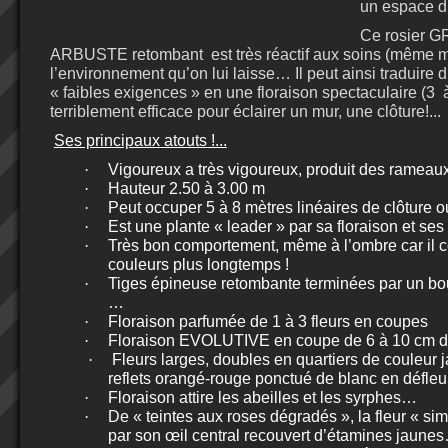
un espace d
Ce rosier 
ARBUSTE retombant
est très réactif aux soins (même m
l’environnement qu’on lui laisse… Il peut ainsi traduire 
« faibles exigences » en une floraison spectaculaire (3
terriblement efficace pour éclairer un mur, une clôture!...
Ses principaux atouts !...
·
Vigoureux a très vigoureux, produit des rameaux
·
Hauteur 2.50 à 3.00 m
·
Peut occuper 5 à 8 mètres linéaires de clôture 
·
Est une plante « leader » par sa floraison et ses
·
Très bon comportement, même à l’ombre car il 
couleurs plus longtemps !
·
Tiges épineuse retombante terminées par un bouq
…
·
Floraison parfumée de 1 à 3 fleurs en coupes
·
Floraison EVOLUTIVE en coupe de 6 à 10 cm 
·
Fleurs larges, doubles en quartiers de couleur 
reflets orangé-rouge ponctué de blanc en défleur
·
Floraison attire les abeilles et les syrphes…
·
De « teintes aux roses dégradés », la fleur « simp
par son œil central recouvert d’étamines jaune