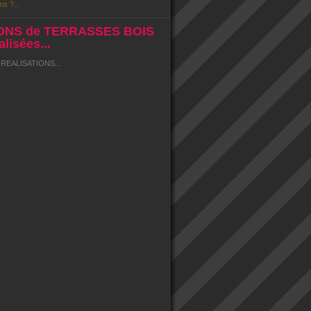
ns ?...
ONS de TERRASSES BOIS
lisées...
EALISATIONS...