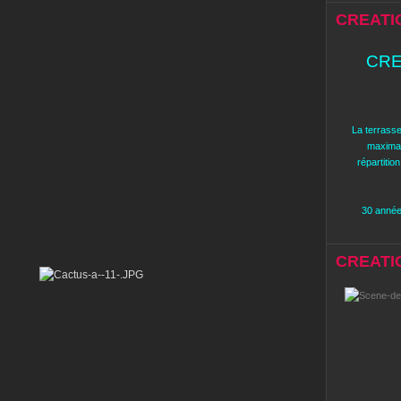
CREATI
CRE
La terrasse
maximal
répartitio
30 années
CREATION