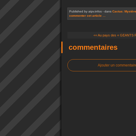
Published by atpv.infos
-
dans
Cactus: Mystères
commenter cet article
…
<< Au pays des « GEANTS 
commentaires
Ajouter un commentair