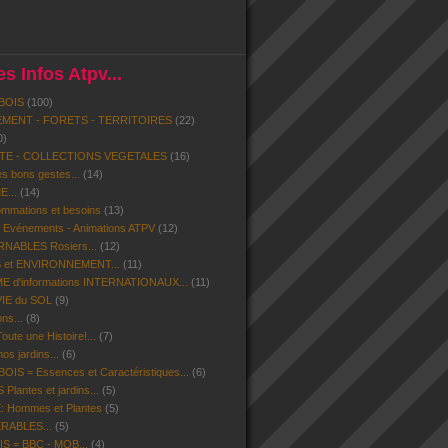
s Infos Atpv...
BOIS
(100)
MENT - FORETS - TERRITOIRES
(22)
0)
ITE - COLLECTIONS VEGETALES
(16)
s bons gestes...
(14)
...
(14)
mmations et besoins
(13)
- Evénements - Animations ATPV
(12)
ABLES Rosiers...
(12)
 et ENVIRONNEMENT...
(11)
d'informations INTERNATIONAUX...
(11)
VIE du SOL
(9)
ns...
(8)
ute une Histoire!...
(7)
os jardins...
(6)
IS = Essences et Caractéristiques...
(6)
lantes et jardins...
(5)
 Hommes et Plantes
(5)
ERABLES...
(5)
S = BBC - MOB...
(4)