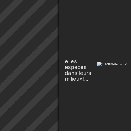
e les
espèces
dans leurs
milieux!...