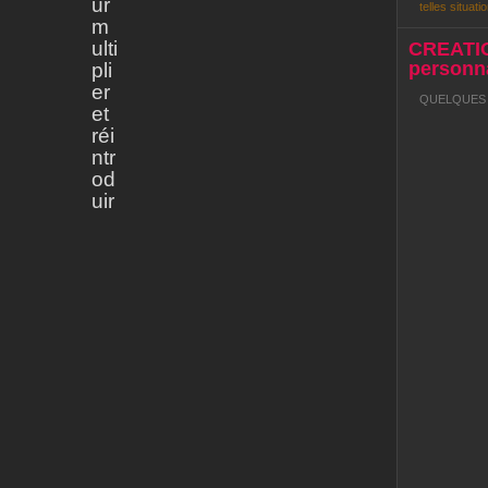
ur
telles situatio
m
ulti
CREATI
personna
pli
er
QUELQUES R
et
réi
ntr
od
uir