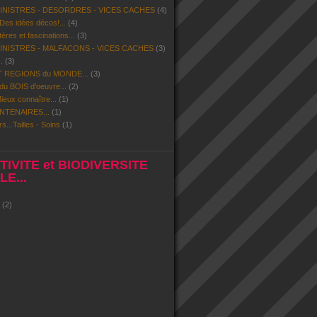
SINISTRES - DESORDRES - VICES CACHES
(4)
 Des idées décos!...
(4)
res et fascinations...
(3)
SINISTRES - MALFACONS - VICES CACHES
(3)
.
(3)
 REGIONS du MONDE...
(3)
u BOIS d'oeuvre...
(2)
eux connaître...
(1)
NTENAIRES...
(1)
rs...Tailles - Soins
(1)
IVITE et BIODIVERSITE
E...