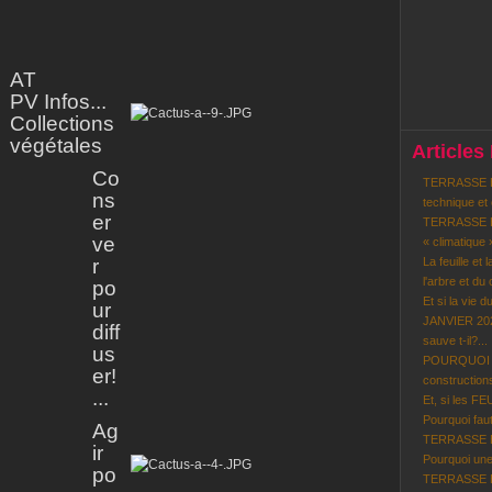
AT
PV Infos...
Collections
végétales
Articles
Co
TERRASSE BO
ns
technique et
er
TERRASSE BO
ve
« climatique 
r
La feuille et 
l'arbre et du c
po
Et si la vie d
ur
JANVIER 202
diff
sauve t-il?...
us
POURQUOI le
er!
constructions
...
Et, si les F
Pourquoi faut-
Ag
TERRASSE BOI
ir
Pourquoi une
po
TERRASSE BO