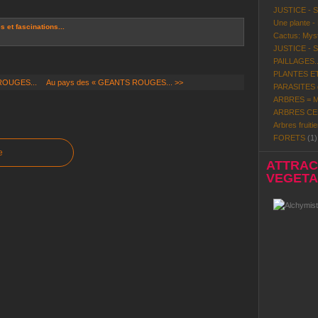
JUSTICE - 
Une plante -
 et fascinations...
Cactus: Mystè
JUSTICE - 
PAILLAGES..
PLANTES ET
ROUGES...
Au pays des « GEANTS ROUGES... >>
PARASITES d
ARBRES = Mi
ARBRES CE
Arbres fruitie
FORETS
(1)
e
ATTRACT
VEGETAL