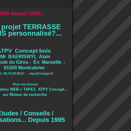
NS depuis 1995...
 projet TERRASSE
S personnalisé?...
ATPV Concept bois
Mr BAERISWYL Alain
ute du Girou - En Marseille -
81500 Montcabrier
el. 06.74.09.08.57 -
atpv@orange.fr
Pour me trouver
et/ou WEB = TAPEZ ATPV Concept...
sur Moteur de recherche
Etudes / Conseils /
sations... Depuis 1995