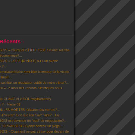
 Récents
IS = Pourquoi le PIEU VISSE est une solution
 économique?...
IS = Le PIEUX VISSE, a-t-il un avenir
» ?...
la surface foliaire sont bien le moteur de la vie de
limat!...
u sol était un régulateur oublié de notre climat?...
6 = Le mois des records climatiques nous
 CLIMAT et le SOL fragilisent nos
 ?... Partie 01
EUILLES MORTES n'étaient pas mortes?...
il "rester" à ce que l'on "sait" faire?... La
S est devenue un "outil" de négociation?...
 TERRASSE BOIS peut devenir un piège!...
IS = Comment ne pas s’interroger devant de