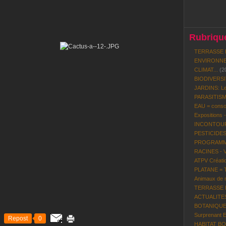
Rubrique
TERRASSE 
ENVIRONNE
CLIMAT...
(2
BIODIVERS
JARDINS: Le
PARASITISME
EAU = conso
Expositions 
INCONTOURN
PESTICIDES
PROGRAMME 
RACINES - 
ATPV Créatio
PLATANE = To
Animaux de n
TERRASSE BO
ACTUALITES P
BOTANIQUE:
Surprenant 
Repost
0
HABITAT BOI