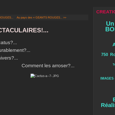
CREATIO
ROUGES...
Au pays des « GEANTS ROUGES... >>
Un
BOI
TACULAIRES!...
atus?...
rablement?...
750 Ro
ivers?...
Comment les arroser?...
T
IMAGES 
Réali