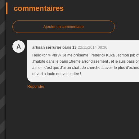
commentaires
Ajouter un commentaire
A
artisan serrurier paris 13
22/11/2014 08:36
Hello<br /> <br /> Je me présente Frederick Kuka , et mon job c'e
J'habite dans le paris 19eme arrondissement , et je suis passi
à moi , c'est que J'ai un chat . Je cherche à avoir le plus d'échos 
ouvert à toute nouvelle idée !
Répondre