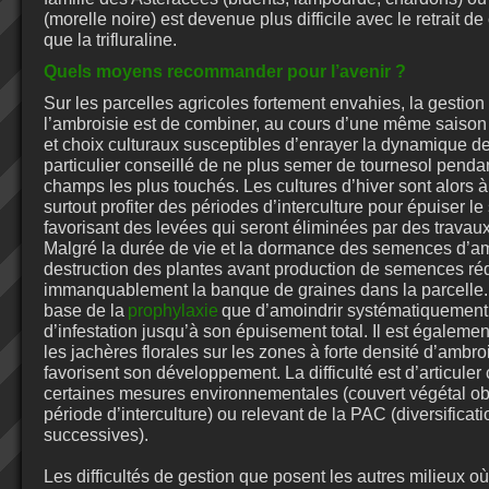
(morelle noire) est devenue plus difficile avec le retrait de
que la trifluraline.
Quels moyens recommander pour l’avenir ?
Sur les parcelles agricoles fortement envahies, la gestion 
l’ambroisie est de combiner, au cours d’une même saison 
et choix culturaux susceptibles d’enrayer la dynamique de 
particulier conseillé de ne plus semer de tournesol penda
champs les plus touchés. Les cultures d’hiver sont alors à pr
surtout profiter des périodes d’interculture pour épuiser 
favorisant des levées qui seront éliminées par des travau
Malgré la durée de vie et la dormance des semences d’amb
destruction des plantes avant production de semences ré
immanquablement la banque de graines dans la parcelle. 
base de la
prophylaxie
que d’amoindrir systématiquement 
d’infestation jusqu’à son épuisement total. Il est égalem
les jachères florales sur les zones à forte densité d’ambroi
favorisent son développement. La difficulté est d’articuler
certaines mesures environnementales (couvert végétal obl
période d’interculture) ou relevant de la PAC (diversificat
successives).
Les difficultés de gestion que posent les autres milieux 