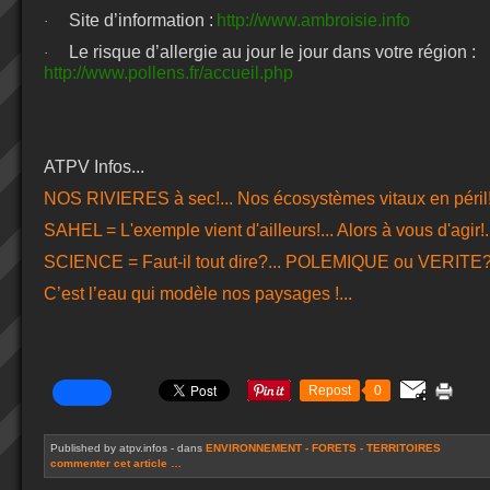
Site d’information :
http://www.ambroisie.info
·
Le risque d’allergie au jour le jour dans votre région :
·
http://www.pollens.fr/accueil.php
ATPV Infos...
NOS RIVIERES à sec!... Nos écosystèmes vitaux en péril!.
SAHEL = L'exemple vient d'ailleurs!... Alors à vous d'agir!.
SCIENCE = Faut-il tout dire?... POLEMIQUE ou VERITE?.
C’est l’eau qui modèle nos paysages !...
Repost
0
Published by atpv.infos
-
dans
ENVIRONNEMENT - FORETS - TERRITOIRES
commenter cet article
…