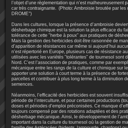
l’objet d’une règlementation qui n’est malheureusement p
car très contraignante. (Photo: Ambroisie broutée par le
DROME°)
Dans les cultures, lorsque la présence d’ambroisie devien
désherbage chimique est la solution la plus efficace du fai
tolérance de cette "herbe à poux" aux pratiques de désh
Mais la gestion des herbicides doit être raisonnée de mani
d’apparition de résistances car même si aujourd’hui aucu
n’est répertorié en Europe, plusieurs cas de résistance a
utilisées avec les variétés "tolérantes" de tournesol sont
Nord. C’est l’association de pratiques, comme par exemp
mécanique entre les rangs de la culture et chimique sur le
apporter une solution à court terme à la présence de forte
parcelles et contribuer à plus long terme à la diminution 
semences.
Néanmoins, l’efficacité des herbicides est souvent insuffi
période de l’interculture, et pour certaines productions (to
doses et périodes d’emploi préconisées. Ce manque d’effi
toujours compensé par des rotations adaptées et des pra
désherbage mécanique. Ainsi, le développement de l’ambr
important dans la culture du tournesol où la gestion de m
famille des Astéracées (bidents, lampourde, chardons) o