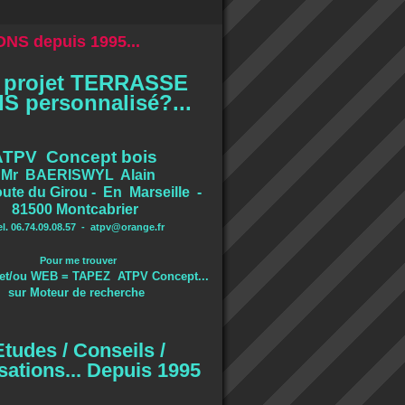
NS depuis 1995...
 projet TERRASSE
S personnalisé?...
ATPV Concept bois
Mr BAERISWYL Alain
ute du Girou - En Marseille -
81500 Montcabrier
el. 06.74.09.08.57 -
atpv@orange.fr
Pour me trouver
et/ou WEB = TAPEZ ATPV Concept...
sur Moteur de recherche
Etudes / Conseils /
sations... Depuis 1995