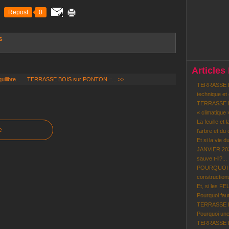
Repost
0
S
Articles
libre...
TERRASSE BOIS sur PONTON =... >>
TERRASSE BO
technique et
TERRASSE BO
« climatique 
La feuille et 
e
l'arbre et du c
Et si la vie d
JANVIER 202
sauve t-il?...
POURQUOI le
constructions
Et, si les F
Pourquoi faut-
TERRASSE BOI
Pourquoi une
TERRASSE BO