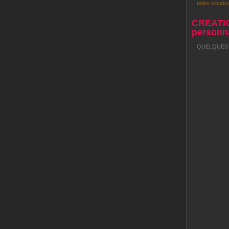
telles situatio
CREATI
personna
QUELQUES R