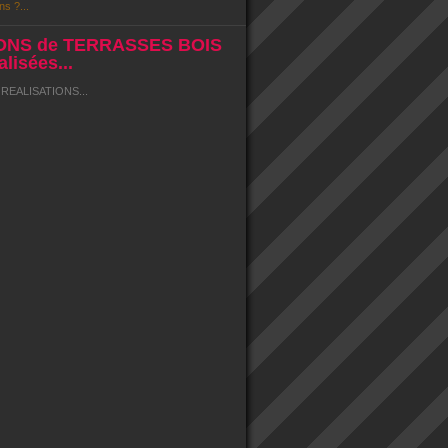
ns ?...
ONS de TERRASSES BOIS
lisées...
EALISATIONS...