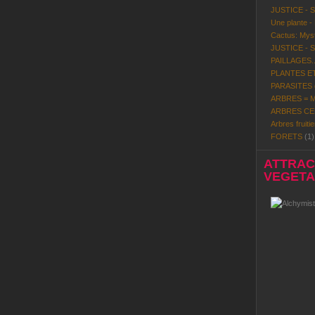
JUSTICE - 
Une plante -
Cactus: Mystè
JUSTICE - 
PAILLAGES..
PLANTES ET
PARASITES d
ARBRES = Mi
ARBRES CE
Arbres fruitie
FORETS
(1)
ATTRACT
VEGETAL