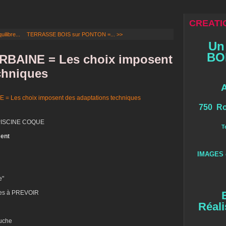
CREATIO
libre...
TERRASSE BOIS sur PONTON =... >>
Un
BOI
BAINE = Les choix imposent
chniques
750 Ro
 PISCINE COQUE
T
ment
IMAGES 
e"
ges à PREVOIR
Réali
ouche