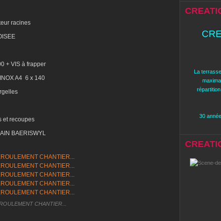
CREATI
teur racines
CRE
OISEE
0 + VIS à frapper
La terrasse
INOX A4 6 x 140
maximal
répartitio
rgelles
30 années
 et recoupes
LAIN BAERISWYL
CREATION
ROULEMENT CHANTIER...