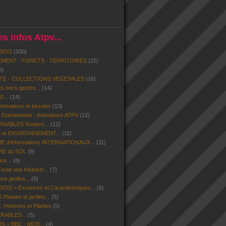
s Infos Atpv...
BOIS
(100)
MENT - FORETS - TERRITOIRES
(22)
0)
ITE - COLLECTIONS VEGETALES
(16)
s bons gestes...
(14)
...
(14)
mmations et besoins
(13)
- Evénements - Animations ATPV
(12)
ABLES Rosiers...
(12)
 et ENVIRONNEMENT...
(11)
d'informations INTERNATIONAUX...
(11)
VIE du SOL
(9)
ns...
(8)
ute une Histoire!...
(7)
os jardins...
(6)
IS = Essences et Caractéristiques...
(6)
lantes et jardins...
(5)
 Hommes et Plantes
(5)
ERABLES...
(5)
S = BBC - MOB...
(4)