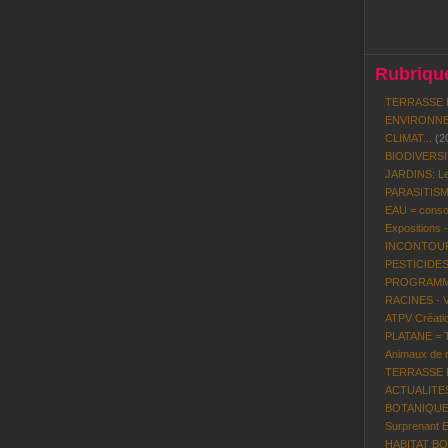
Rubrique
TERRASSE 
ENVIRONNE
CLIMAT...
(2
BIODIVERS
JARDINS: Le
PARASITISME
EAU = conso
Expositions 
INCONTOURN
PESTICIDES
PROGRAMME 
RACINES - 
ATPV Créatio
PLATANE = To
Animaux de n
TERRASSE BO
ACTUALITES P
BOTANIQUE:
Surprenant 
HABITAT BOI