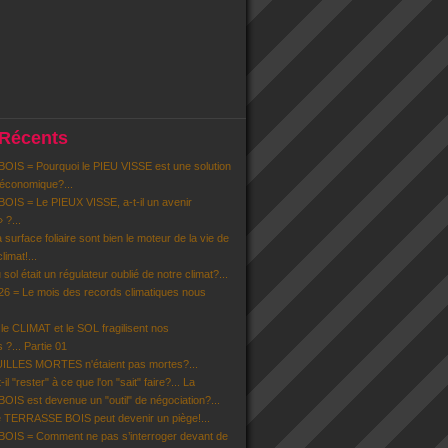
 Récents
IS = Pourquoi le PIEU VISSE est une solution
 économique?...
IS = Le PIEUX VISSE, a-t-il un avenir
» ?...
la surface foliaire sont bien le moteur de la vie de
limat!...
u sol était un régulateur oublié de notre climat?...
6 = Le mois des records climatiques nous
 CLIMAT et le SOL fragilisent nos
 ?... Partie 01
EUILLES MORTES n'étaient pas mortes?...
il "rester" à ce que l'on "sait" faire?... La
S est devenue un "outil" de négociation?...
 TERRASSE BOIS peut devenir un piège!...
IS = Comment ne pas s’interroger devant de