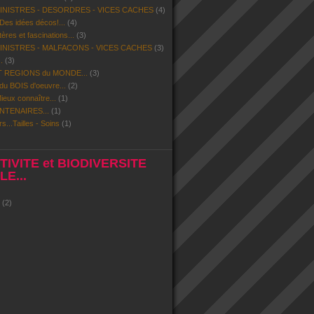
SINISTRES - DESORDRES - VICES CACHES
(4)
 Des idées décos!...
(4)
res et fascinations...
(3)
SINISTRES - MALFACONS - VICES CACHES
(3)
.
(3)
 REGIONS du MONDE...
(3)
u BOIS d'oeuvre...
(2)
eux connaître...
(1)
NTENAIRES...
(1)
rs...Tailles - Soins
(1)
IVITE et BIODIVERSITE
E...