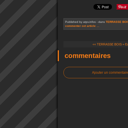
Published by atpv.infos
-
dans
TERRASSE BOI
commenter cet article
…
<< TERRASSE BOIS = Equi
commentaires
Ajouter un commentair