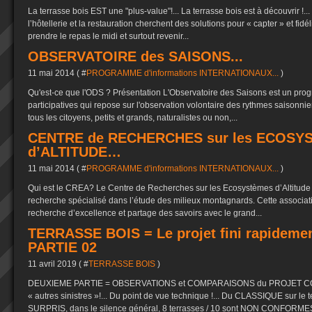
La terrasse bois EST une "plus-value"!... La terrasse bois est à découvrir !
l’hôtellerie et la restauration cherchent des solutions pour « capter » et fidél
prendre le repas le midi et surtout revenir...
OBSERVATOIRE des SAISONS...
11 mai 2014 ( #
PROGRAMME d'informations INTERNATIONAUX...
)
Qu'est-ce que l'ODS ? Présentation L'Observatoire des Saisons est un pr
participatives qui repose sur l'observation volontaire des rythmes saisonn
tous les citoyens, petits et grands, naturalistes ou non,...
CENTRE de RECHERCHES sur les ECOSY
d’ALTITUDE…
11 mai 2014 ( #
PROGRAMME d'informations INTERNATIONAUX...
)
Qui est le CREA? Le Centre de Recherches sur les Ecosystèmes d’Altitude
recherche spécialisé dans l’étude des milieux montagnards. Cette association
recherche d’excellence et partage des savoirs avec le grand...
TERRASSE BOIS = Le projet fini rapidement 
PARTIE 02
11 avril 2019 ( #
TERRASSE BOIS
)
DEUXIEME PARTIE = OBSERVATIONS et COMPARAISONS du PROJET COM
« autres sinistres »!... Du point de vue technique !... Du CLASSIQUE sur le 
SURPRIS, dans le silence général, 8 terrasses / 10 sont NON CONFORMES