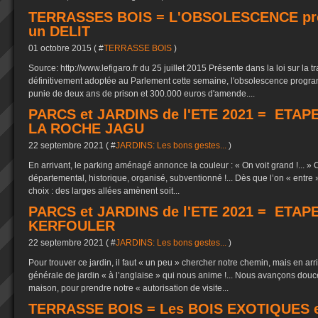
TERRASSES BOIS = L'OBSOLESCENCE pr
un DELIT
01 octobre 2015 ( #
TERRASSE BOIS
)
Source: http://www.lefigaro.fr du 25 juillet 2015 Présente dans la loi sur la t
définitivement adoptée au Parlement cette semaine, l'obsolescence progra
punie de deux ans de prison et 300.000 euros d'amende....
PARCS et JARDINS de l'ETE 2021 = ETAPE
LA ROCHE JAGU
22 septembre 2021 ( #
JARDINS: Les bons gestes...
)
En arrivant, le parking aménagé annonce la couleur : « On voit grand !... 
départemental, historique, organisé, subventionné !... Dès que l’on « entre » 
choix : des larges allées amènent soit...
PARCS et JARDINS de l'ETE 2021 = ETAPE
KERFOULER
22 septembre 2021 ( #
JARDINS: Les bons gestes...
)
Pour trouver ce jardin, il faut « un peu » chercher notre chemin, mais en ar
générale de jardin « à l’anglaise » qui nous anime !... Nous avançons douc
maison, pour prendre notre « autorisation de visite...
TERRASSE BOIS = Les BOIS EXOTIQUES en