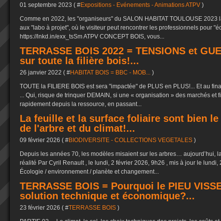
01 septembre 2023 ( #
Expositions - Evénements - Animations ATPV
)
Comme en 2022, les "organiseurs" du SALON HABITAT TOULOUSE 2023 lai
aux "labo à projet", où le visiteur peut rencontrer les professionnels pour "éc
https://lnkd.in/exx_tsSm ATPV CONCEPT BOIS, vous...
TERRASSE BOIS 2022 = TENSIONS et GUE
sur toute la filière bois!...
26 janvier 2022 ( #
HABITAT BOIS = BBC - MOB...
)
TOUTE la FILIERE BOIS est sera "impactée" de PLUS en PLUS!... Et au final, 
... Qui, risque de trinquer DEMAIN, si une « organisation » des marchés et f
rapidement depuis la ressource, en passant...
La feuille et la surface foliaire sont bien l
de l'arbre et du climat!...
09 février 2026 ( #
BIODIVERSITE - COLLECTIONS VEGETALES
)
Depuis les années 70, les modèles misaient sur les arbres… aujourd’hui, l
réalité Par Cyril Renault , le lundi, 2 février 2026, 9h26 , mis à jour le lundi
Écologie / environnement / planète et changement...
TERRASSE BOIS = Pourquoi le PIEU VISSE
solution technique et économique?...
23 février 2026 ( #
TERRASSE BOIS
)