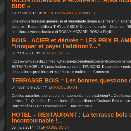
INCONTOURNABLE ROSIERS!... Rosa multi
BIDE »
19 janvier 2015 ( #
INCONTOURNABLES Rosiers...
)
Une longue floraison généreuse et remontante donne à ce rosier un attrai
d'arbres... Rosa multiflora "PHYLLIS BIDE" Origine horticole = Obtenteur
multiflora « Adenochaeta » et ROSA X MOZARD, ROSA « Phyllis...
BOIS - ACIER et dérivés = LES PRIX FLAM
"trinquer et payer l'addition?..."
01 mars 2021 ( #
TERRASSE BOIS
)
https://www.batiactu.com/edito/hausse-prix-materiaux-acier-bois-comment
EXTRAIT / VOIR LIEN pour lecture complète TENSIONS. Depuis deux mois, 
des matières premières et matériaux se multiplient. Comment...
TERRASSE BOIS = Les bonnes questions du
04 novembre 2014 ( #
TERRASSE BOIS
)
Quelles garanties pour votre aménagement en bois extérieur?... Quelle ess
terrasse ?... Qualités + Dimensions + Compositions + Couleurs Bois classe 
Bois rétifiés OU Bois composites ?... Bois tropicaux...
HOTEL – RESTAURANT : La terrasse bois 
incontournable !...
05 mars 2014 ( #
TERRASSE BOIS
)