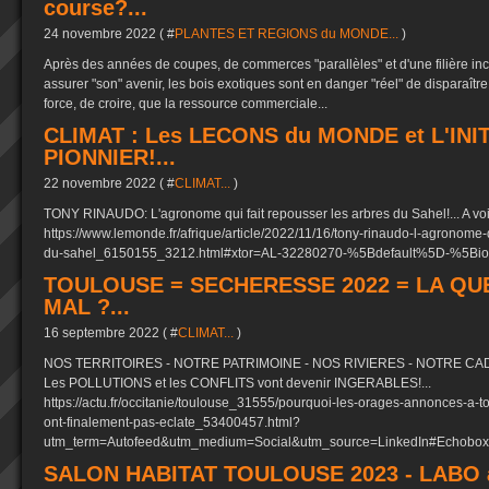
course?...
24 novembre 2022 ( #
PLANTES ET REGIONS du MONDE...
)
Après des années de coupes, de commerces "parallèles" et d'une filière inc
assurer "son" avenir, les bois exotiques sont en danger "réel" de disparaître 
force, de croire, que la ressource commerciale...
CLIMAT : Les LECONS du MONDE et L'INIT
PIONNIER!...
22 novembre 2022 ( #
CLIMAT...
)
TONY RINAUDO: L'agronome qui fait repousser les arbres du Sahel!... A voi
https://www.lemonde.fr/afrique/article/2022/11/16/tony-rinaudo-l-agronome-q
du-sahel_6150155_3212.html#xtor=AL-32280270-%5Bdefault%5D-%5Bio
TOULOUSE = SECHERESSE 2022 = LA QUE
MAL ?...
16 septembre 2022 ( #
CLIMAT...
)
NOS TERRITOIRES - NOTRE PATRIMOINE - NOS RIVIERES - NOTRE CADRE
Les POLLUTIONS et les CONFLITS vont devenir INGERABLES!...
https://actu.fr/occitanie/toulouse_31555/pourquoi-les-orages-annonces-a-t
ont-finalement-pas-eclate_53400457.html?
utm_term=Autofeed&utm_medium=Social&utm_source=LinkedIn#Echobox
SALON HABITAT TOULOUSE 2023 - LABO à