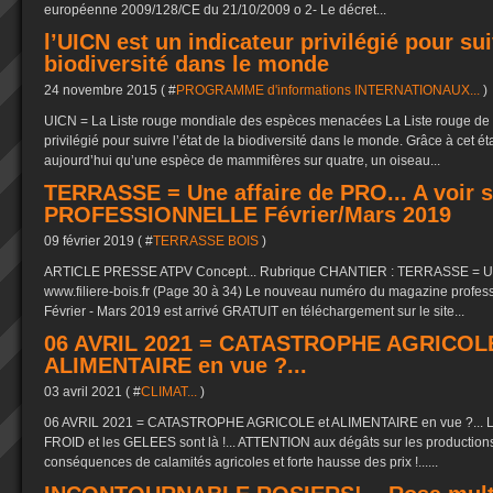
européenne 2009/128/CE du 21/10/2009 o 2- Le décret...
l’UICN est un indicateur privilégié pour suiv
biodiversité dans le monde
24 novembre 2015 ( #
PROGRAMME d'informations INTERNATIONAUX...
)
UICN = La Liste rouge mondiale des espèces menacées La Liste rouge de l
privilégié pour suivre l’état de la biodiversité dans le monde. Grâce à cet éta
aujourd’hui qu’une espèce de mammifères sur quatre, un oiseau...
TERRASSE = Une affaire de PRO... A voir
PROFESSIONNELLE Février/Mars 2019
09 février 2019 ( #
TERRASSE BOIS
)
ARTICLE PRESSE ATPV Concept... Rubrique CHANTIER : TERRASSE = Une
www.filiere-bois.fr (Page 30 à 34) Le nouveau numéro du magazine professi
Février - Mars 2019 est arrivé GRATUIT en téléchargement sur le site...
06 AVRIL 2021 = CATASTROPHE AGRICOLE
ALIMENTAIRE en vue ?...
03 avril 2021 ( #
CLIMAT...
)
06 AVRIL 2021 = CATASTROPHE AGRICOLE et ALIMENTAIRE en vue ?... L’hi
FROID et les GELEES sont là !... ATTENTION aux dégâts sur les productions
conséquences de calamités agricoles et forte hausse des prix !......