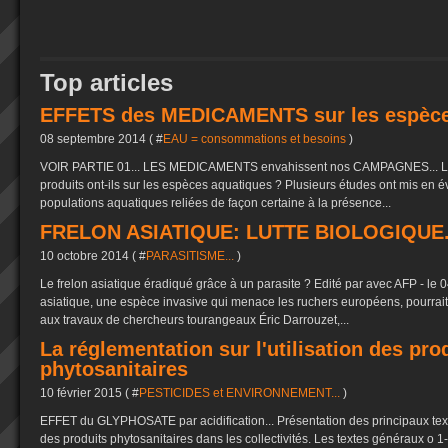
Top articles
EFFETS des MEDICAMENTS sur les espèce
08 septembre 2014 ( #
EAU = consommations et besoins
)
VOIR PARTIE 01... LES MEDICAMENTS envahissent nos CAMPAGNES... LE
produits ont-ils sur les espèces aquatiques ? Plusieurs études ont mis en é
populations aquatiques reliées de façon certaine à la présence...
FRELON ASIATIQUE: LUTTE BIOLOGIQUE.
10 octobre 2014 ( #
PARASITISME...
)
Le frelon asiatique éradiqué grâce à un parasite ? Edité par avec AFP - le 
asiatique, une espèce invasive qui menace les ruchers européens, pourrait
aux travaux de chercheurs tourangeaux Éric Darrouzet,...
La réglementation sur l'utilisation des pro
phytosanitaires
10 février 2015 ( #
PESTICIDES et ENVIRONNEMENT...
)
EFFET du GLYPHOSATE par acidification... Présentation des principaux texte
des produits phytosanitaires dans les collectivités. Les textes généraux o 1-