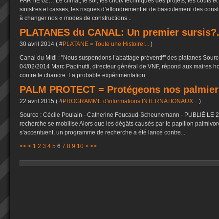
PARTIE 02… Le climat, le sol, les choix techniques des projets, les coûts et 
sinistres et casses, les risques d’effondrement et de basculement des constr
à changer nos « modes de constructions...
PLATANES du CANAL: Un premier sursis?.
30 avril 2014 ( #
PLATANE = Toute une Histoire!...
)
Canal du Midi : "Nous suspendons l’abattage préventif" des platanes Source.
04/02/2014 Marc Papinutti, directeur général de VNF, répond aux maires hos
contre le chancre. La probable expérimentation...
PALM PROTECT = Protégeons nos palmiers
22 avril 2015 ( #
PROGRAMME d'informations INTERNATIONAUX...
)
Source : Cécile Poulain - Catherine Foucaud-Scheunemann - PUBLIÉ LE 23
recherche se mobilise Alors que les dégâts causés par le papillon palmivo
s’accentuent, un programme de recherche a été lancé contre...
<<
<
1
2
3
4
5
6
7
8
9
10
>
>>