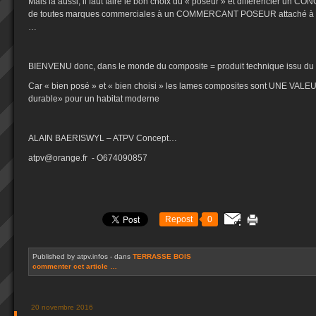
Mais là aussi, il faut faire le bon choix du « poseur » et différencier un 
de toutes marques commerciales à un COMMERCANT POSEUR attaché à u
…
BIENVENU donc, dans le monde du composite = produit technique issu du re
Car « bien posé » et « bien choisi » les lames composites sont UNE VALE
durable» pour un habitat moderne
ALAIN BAERISWYL – ATPV Concept…
atpv@orange.fr - O674090857
Repost
0
Published by atpv.infos
-
dans
TERRASSE BOIS
commenter cet article
…
20 novembre 2016