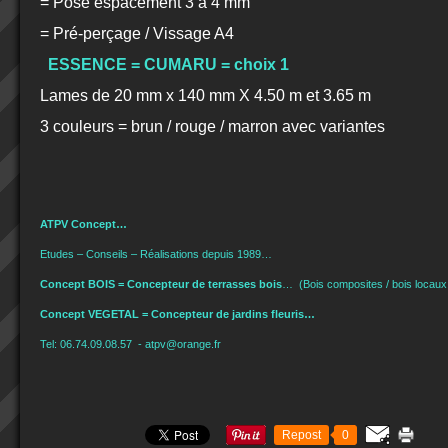
= Pose espacement 3 à 4 mm
= Pré-perçage / Vissage A4
ESSENCE = CUMARU = choix 1
Lames de 20 mm x 140 mm X 4.50 m et 3.65 m
3 couleurs = brun / rouge / marron avec variantes
ATPV Concept…
Etudes – Conseils – Réalisations depuis 1989…
Concept BOIS = Concepteur de terrasses bois
…
(Bois composites / bois locaux 
Concept VEGETAL = Concepteur de jardins fleuris…
Tel: 06.74.09.08.57 - atpv@orange.fr
Repost
0