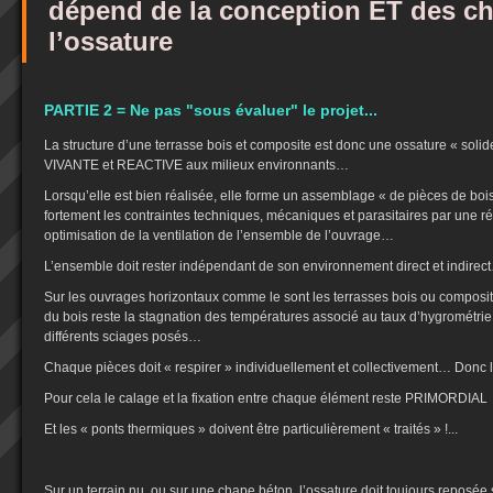
dépend de la conception ET des ch
l’ossature
PARTIE 2 = Ne pas "sous évaluer" le projet...
La structure d’une terrasse bois et composite est donc une ossature « solide
VIVANTE et REACTIVE aux milieux environnants…
Lorsqu’elle est bien réalisée, elle forme un assemblage « de pièces de boi
fortement les contraintes techniques, mécaniques et parasitaires par une ré
optimisation de la ventilation de l’ensemble de l’ouvrage…
L’ensemble doit rester indépendant de son environnement direct et indirec
Sur les ouvrages horizontaux comme le sont les terrasses bois ou composites
du bois reste la stagnation des températures associé au taux d’hygrométrie 
différents sciages posés…
Chaque pièces doit « respirer » individuellement et collectivement… Donc l’air
Pour cela le calage et la fixation entre chaque élément reste PRIMORDIAL
Et les « ponts thermiques » doivent être particulièrement « traités » !...
Sur un terrain nu, ou sur une chape béton, l’ossature doit toujours reposée 