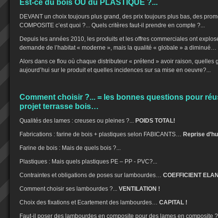
Est-ce du bois OU du PLASTIQUE ?...
DEVANT un choix toujours plus grand, des prix toujours plus bas, des promo
COMPOSITE c’est quoi ?... Quels critères faut-il prendre en compte ?...
Depuis les années 2010, les produits et les offres commerciales ont explos
demande de l’habitat « moderne », mais la qualité « globale » a diminué…
Alors dans ce flou où chaque distributeur « prétend » avoir raison, quelles
aujourd’hui sur le produit et quelles incidences sur sa mise en oeuvre?...
Comment choisir ?... = les bonnes questions pour ré
projet terrasse bois…
Qualités des lames : creuses ou pleines ?...
POIDS TOTAL!
Fabrications : farine de bois + plastiques selon FABICANTS…
Reprise d’hu
Farine de bois : Mais de quels bois ?...
Plastiques : Mais quels plastiques PE – PP - PVC?...
Contraintes et obligations de poses sur lambourdes…
COEFFICIENT EL
Comment choisir ses lambourdes ?...
VENTILATION !
Choix des fixations et Ecartement des lambourdes…
CAPITAL !
Faut-il poser des lambourdes en composite pour des lames en composite ?.