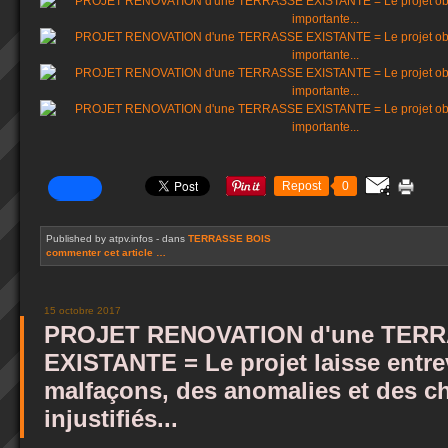
Repost
0
Published by atpv.infos
-
dans
TERRASSE BOIS
commenter cet article
…
15 octobre 2017
PROJET RENOVATION d'une TER
EXISTANTE = Le projet laisse entre
malfaçons, des anomalies et des c
injustifiés...