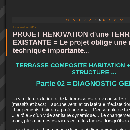
<<
<
1
2
3
4
5
6
7
>
>>
1 novembre 2017
PROJET RENOVATION d'une TER
EXISTANTE = Le projet oblige une 
technique importante...
TERRASSE COMPOSITE HABITATION 
STRUCTURE …
Partie 02 = DIAGNOSTIC G
La structure extérieure de la terrasse est en « contact » di
(massifs et bacs) = aucune ventilation latérale n’existe d
changements d’air en « profondeur »… L’ensemble de la s
« le rôle » d’un vide sanitaire dynamique… Le changement
alors, plus que des espaces entre les lames : lorsqu’ils exis
La « structure chevrons » a donc subi directement toutes l