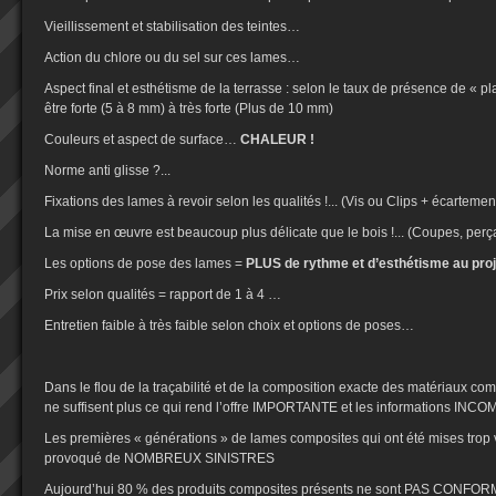
Vieillissement et stabilisation des teintes…
Action du chlore ou du sel sur ces lames…
Aspect final et esthétisme de la terrasse : selon le taux de présence de « pla
être forte (5 à 8 mm) à très forte (Plus de 10 mm)
Couleurs et aspect de surface…
CHALEUR !
Norme anti glisse ?...
Fixations des lames à revoir selon les qualités !... (Vis ou Clips + écartem
La mise en œuvre est beaucoup plus délicate que le bois !... (Coupes, perçag
Les options de pose des lames =
PLUS de rythme et d’esthétisme au pro
Prix selon qualités = rapport de 1 à 4 …
Entretien faible à très faible selon choix et options de poses…
Dans le flou de la traçabilité et de la composition exacte des matériaux 
ne suffisent plus ce qui rend l’offre IMPORTANTE et les informations INC
Les premières « générations » de lames composites qui ont été mises trop v
provoqué de NOMBREUX SINISTRES
Aujourd’hui 80 % des produits composites présents ne sont PAS CONFOR