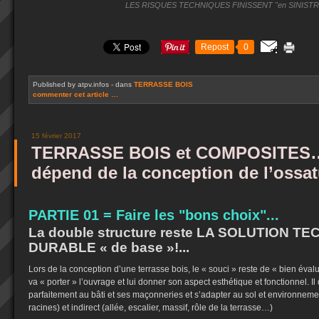
LES RISQUES TECHNIQUES FINISSENT "en SINISTRE
Repost
0
Published by atpv.infos
-
dans
TERRASSE BOIS
commenter cet article
…
15 février 2017
TERRASSE BOIS et COMPOSITES… 
dépend de la conception de l’ossat
PARTIE 01 = Faire les "bons choix"...
La double structure reste LA SOLUTION T
DURABLE « de base »!...
Lors de la conception d’une terrasse bois, le « souci » reste de « bien évaluer
va « porter » l’ouvrage et lui donner son aspect esthétique et fonctionnel. Il 
parfaitement au bâti et ses maçonneries et s’adapter au sol et environnemen
racines) et indirect (allée, escalier, massif, rôle de la terrasse…)