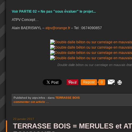
Voir PARTIE 02 = Ne pas "sous évaluer" le projet...
ATPV Concept…
Alain BAERISWYL –
atpv@orange.fr
– Tel : 0674090857
Double dalle béton ou sur carrelage en mauvais état.
Repost
0
Published by atpv.infos
-
dans
TERRASSE BOIS
commenter cet article
…
20 janvier 2017
TERRASSE BOIS = MERULES et A