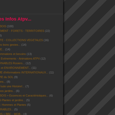
s Infos Atpv...
BOIS
(100)
MENT - FORETS - TERRITOIRES
(22)
0)
ITE - COLLECTIONS VEGETALES
(16)
s bons gestes...
(14)
...
(14)
mmations et besoins
(13)
- Evénements - Animations ATPV
(12)
ABLES Rosiers...
(12)
 et ENVIRONNEMENT...
(11)
d'informations INTERNATIONAUX...
(11)
VIE du SOL
(9)
ns...
(8)
ute une Histoire!...
(7)
os jardins...
(6)
IS = Essences et Caractéristiques...
(6)
lantes et jardins...
(5)
 Hommes et Plantes
(5)
ERABLES...
(5)
S = BBC - MOB...
(4)