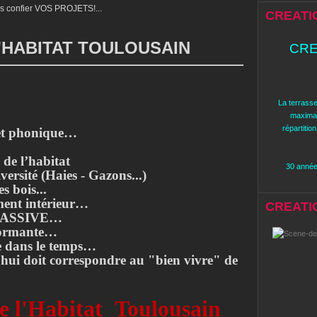
confier VOS PROJETS!...
CREATI
l'HABITAT TOULOUSAIN
CRE
La terrasse
maximal
répartitio
 et phonique…
 de l’habitat
30 années
versité (Haies - Gazons...)
s bois...
ment intérieur…
CREATION
 PASSIVE…
rformante…
le dans le temps…
hui doit correspondre au "bien vivre" de
e l'Habitat
Toulousain