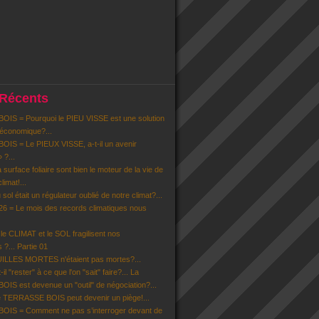
 Récents
IS = Pourquoi le PIEU VISSE est une solution
 économique?...
IS = Le PIEUX VISSE, a-t-il un avenir
» ?...
la surface foliaire sont bien le moteur de la vie de
limat!...
u sol était un régulateur oublié de notre climat?...
6 = Le mois des records climatiques nous
 CLIMAT et le SOL fragilisent nos
 ?... Partie 01
EUILLES MORTES n'étaient pas mortes?...
il "rester" à ce que l'on "sait" faire?... La
S est devenue un "outil" de négociation?...
 TERRASSE BOIS peut devenir un piège!...
IS = Comment ne pas s’interroger devant de