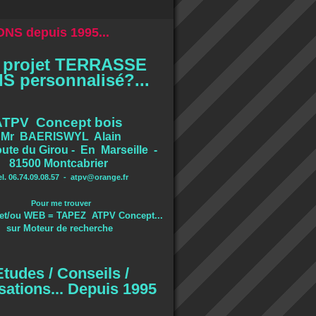
NS depuis 1995...
 projet TERRASSE
S personnalisé?...
ATPV Concept bois
Mr BAERISWYL Alain
ute du Girou - En Marseille -
81500 Montcabrier
el. 06.74.09.08.57 -
atpv@orange.fr
Pour me trouver
et/ou WEB = TAPEZ ATPV Concept...
sur Moteur de recherche
Etudes / Conseils /
sations... Depuis 1995