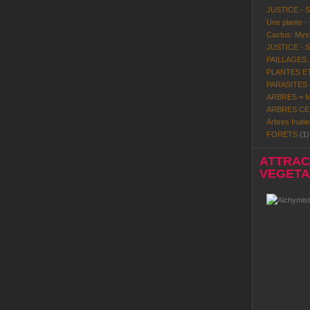
JUSTICE - 
Une plante -
Cactus: Mystè
JUSTICE - 
PAILLAGES..
PLANTES ET
PARASITES d
ARBRES = Mi
ARBRES CE
Arbres fruitie
FORETS
(1)
ATTRACT
VEGETAL