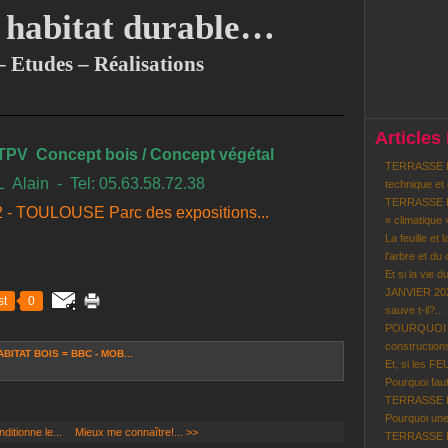
 habitat durable…
– Etudes – Réalisations
Articles
ATPV
Concept bois / Concept végétal
TERRASSE BO
 Alain
-
T
el: 05.63.58.72.38
technique et
TERRASSE BO
2 - TOULOUSE Parc des expositions...
« climatique 
La feuille et 
l'arbre et du c
Et si la vie d
JANVIER 202
st
0
sauve t-il?...
POURQUOI le
constructions
ABITAT BOIS = BBC - MOB...
Et, si les F
Pourquoi faut-
TERRASSE BOI
Pourquoi une
ditionne le...
Mieux me connaître!... >>
TERRASSE BO