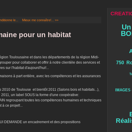
CREATIO
ditionne le...
Mieux me connaître!... >>
Un
BOI
aine pour un habitat
égion Toulousaine et dans les départements de la région Midi-
750 Ro
per pour collaborer et offrir à notre clientèle des services et
 sur l'habitat d'aujourd'hui!...
T
aisons à part entière, avec les compétences et les assurances
 2010 de Toulouse et bientôt 2011 (Salons bois et habitats...),
IMAGES 
e 2011, un label SOUS la forme d'une coopérative:
regroupant toutes les compétences humaines et techniques
à ce projet!...
Réali
UI DEMANDE un encadrement et des propositions