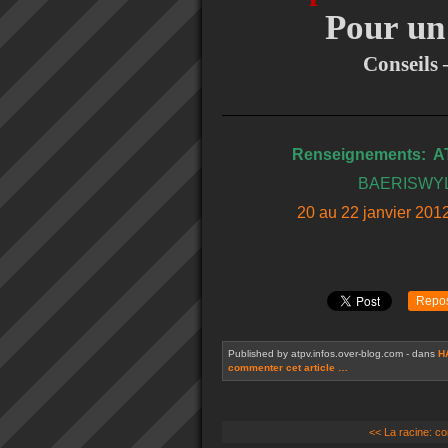
Pour un
Conseils 
Renseignements: 
BAERISWYL
20 au 22 janvier 201
Repo
Published by atpv.infos.over-blog.com
-
dans
H
commenter cet article
…
<< La racine: con