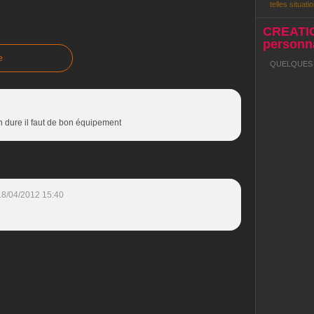
telles situatio
CREATI
personna
e
QUELQUES R
 dure il faut de bon équipement
18/04/2012 15:40