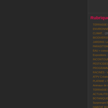
Rubrique
TERRASSE 
ENVIRONNE
CLIMAT...
(2
BIODIVERS
JARDINS: Le
PARASITISME
EAU = conso
Expositions 
INCONTOURN
PESTICIDES
PROGRAMME 
RACINES - 
ATPV Créatio
PLATANE = To
Animaux de n
TERRASSE BO
ACTUALITES P
BOTANIQUE:
Surprenant 
HABITAT BOI