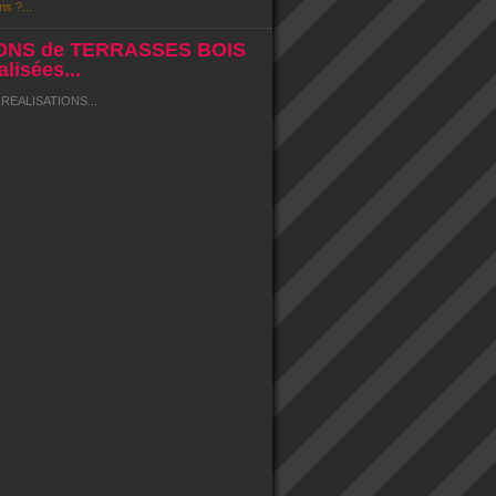
ns ?...
ONS de TERRASSES BOIS
lisées...
EALISATIONS...