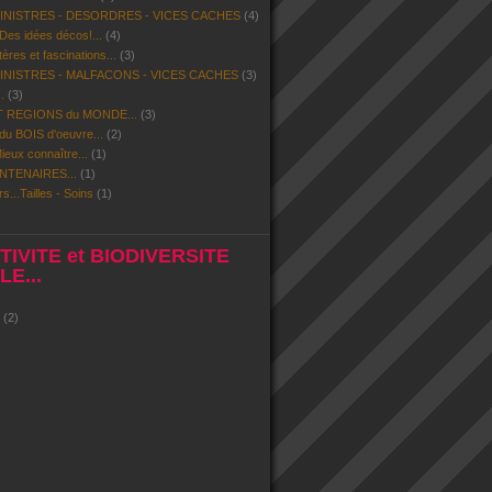
SINISTRES - DESORDRES - VICES CACHES
(4)
 Des idées décos!...
(4)
res et fascinations...
(3)
SINISTRES - MALFACONS - VICES CACHES
(3)
.
(3)
 REGIONS du MONDE...
(3)
u BOIS d'oeuvre...
(2)
eux connaître...
(1)
NTENAIRES...
(1)
rs...Tailles - Soins
(1)
IVITE et BIODIVERSITE
E...