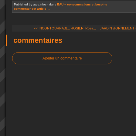
Published by atpv.infos
-
dans
EAU = consommations et besoins
commenter cet article
…
<< INCONTOURNABLE ROSIER: Rosa...
JARDIN d’ORNEMENT = U
commentaires
Ajouter un commentaire