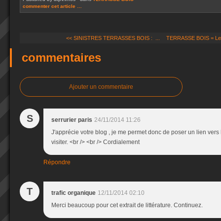
commenter cet article
…
<< SINISTRES TERRASSES BOIS : ...
TERRASSE BOIS = Les
commentaires
Ajouter un commentaire
S
serrurier paris
24/11/2014 11:26
J'apprécie votre blog , je me permet donc de poser un lien vers l
visiter. <br /> <br /> Cordialement
Répondre
T
trafic organique
12/11/2014 02:10
Merci beaucoup pour cet extrait de littérature. Continuez.